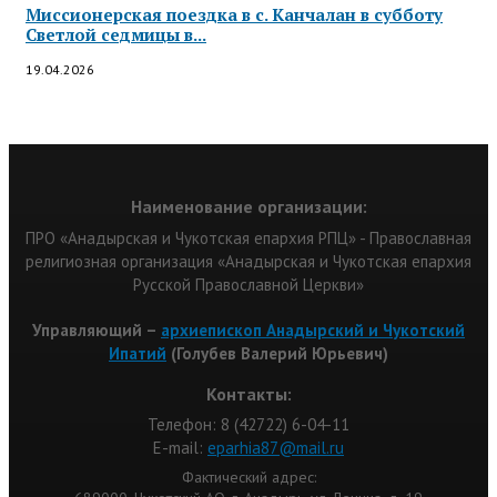
Миссионерская поездка в с. Канчалан в субботу
Светлой седмицы в...
19.04.2026
Наименование организации:
ПРО «Анадырская и Чукотская епархия РПЦ» - Православная
религиозная организация «Анадырская и Чукотская епархия
Русской Православной Церкви»
Управляющий –
архиепископ Анадырский и Чукотский
Ипатий
(Голубев Валерий Юрьевич)
Контакты:
Телефон: 8 (42722) 6-04-11
Е-mail:
eparhia87@mail.ru
Фактический адрес: