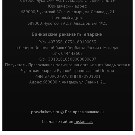
689000, Чукотский АО, г. Анадырь, ул. Ленина, д. 19
Юридический адрес:
689000, Чукотский АО, г. Анадырь, ул. Ленина, д.21
Почтовый адрес:
689000, Чукотский АО, г. Анадырь, а\я №25
Банковские реквизиты епархии:
Р/сч. 40703810736180100033
в Северо-Восточный банк Сбербанка России г. Магадан
БИК 044442607
К/сч. 30101810300000000607
Получатель: Православная религиозная организация Анадырская и
Чукотская епархия Русской Православной Церкви
ИНН: 8709007970 КПП 870901001
Адрес: 689000 г. Анадырь ул. Ленина, 21.
pravchukotka.ru © Все права защищены
Cоздание сайтов
ruslan-it.ru