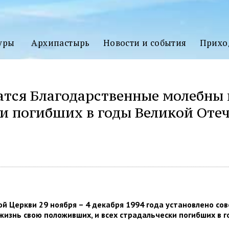
3D
ТУР
уры
Архипастырь
Новости и события
Прихо
атся Благодарственные молебны 
ки погибших в годы Великой Оте
ться
й Церкви 29 ноября – 4 декабря 1994 года установлено со
 жизнь свою положивших, и всех страдальчески погибших в