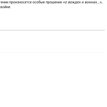
ктении произносятся особые прошения
«о вождех и воинах…»
,
 войне.