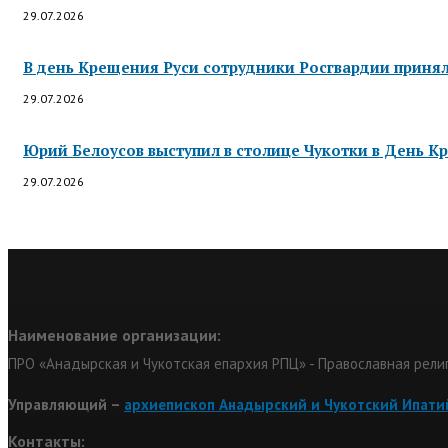
29.07.2026
В день Крещения Руси сотрудники Росгвардии приняли
29.07.2026
Юрий Белоусов выступил в столице Чукотки в День Кр
29.07.2026
Наименование организации:
ПРО «Анадырская и Чукотская епархия РПЦ» - Православная рели
Управляющий –
архиепископ Анадырский и Чукотский Ипати
Контакты: