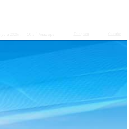
Telegram
Youtube
густа 2026г.
10.5
C
Анадырь