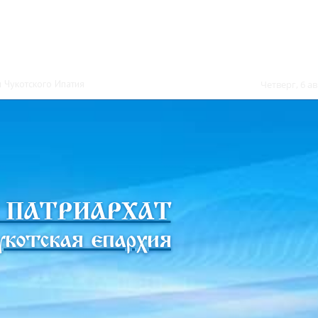
 Чукотского Ипатия
Четверг, 6 ав
 ПАТРИАРХАТ
котская епархия