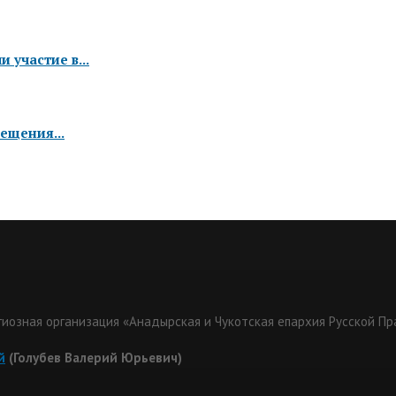
 участие в...
ещения...
гиозная организация «Анадырская и Чукотская епархия Русской П
й
(Голубев Валерий Юрьевич)