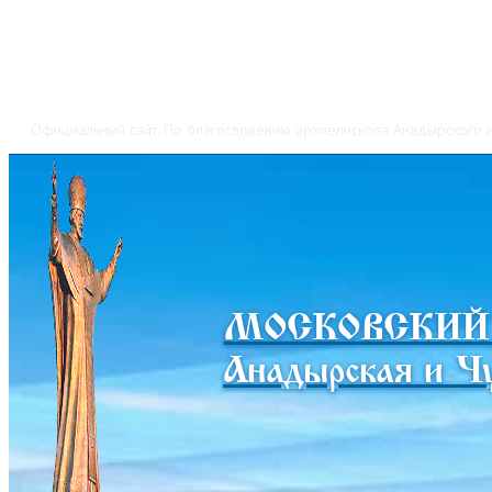
Официальный сайт. По благословению архиепископа Анадырского и
МОСКОВСКИЙ
Анадырская и Чу