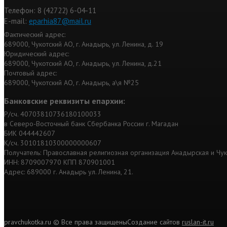
Телефон: 8 (42722) 6-04-11
Е-mail:
eparhia87@mail.ru
Фактический адрес:
689000, Чукотский АО, г. Анадырь, ул. Ленина, д. 19
Юридический адрес:
689000, Чукотский АО, г. Анадырь, ул. Ленина, д.21
Почтовый адрес:
689000, Чукотский АО, г. Анадырь, а\я №25
Банковские реквизиты епархии:
Р/сч. 40703810736180100033
в Северо-Восточный банк Сбербанка России г. Магадан
БИК 044442607
К/сч. 30101810300000000607
Получатель: Православная религиозная организация Анадырская и Чу
ИНН: 8709007970 КПП 870901001
Адрес: 689000 г. Анадырь ул. Ленина, 21.
pravchukotka.ru © Все права защищены
Cоздание сайтов
ruslan-it.ru