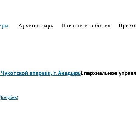
3D
ТУР
уры
Архипастырь
Новости и события
Прихо
Епархиальное управ
(Голубев)