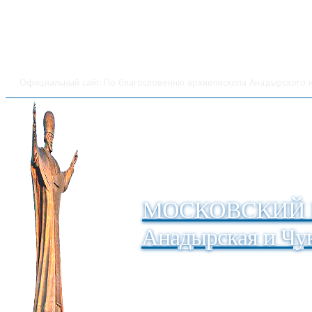
Официальный сайт. По благословению архиепископа Анадырского и
МОСКОВСКИЙ 
Анадырская и Чук