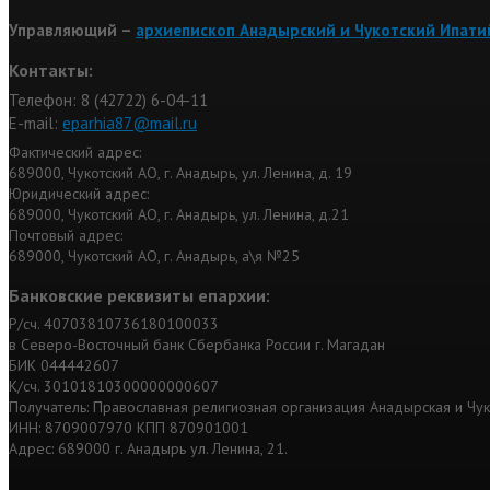
Управляющий –
архиепископ Анадырский и Чукотский Ипати
Контакты:
Телефон: 8 (42722) 6-04-11
Е-mail:
eparhia87@mail.ru
Фактический адрес:
689000, Чукотский АО, г. Анадырь, ул. Ленина, д. 19
Юридический адрес:
689000, Чукотский АО, г. Анадырь, ул. Ленина, д.21
Почтовый адрес:
689000, Чукотский АО, г. Анадырь, а\я №25
Банковские реквизиты епархии:
Р/сч. 40703810736180100033
в Северо-Восточный банк Сбербанка России г. Магадан
БИК 044442607
К/сч. 30101810300000000607
Получатель: Православная религиозная организация Анадырская и Чу
ИНН: 8709007970 КПП 870901001
Адрес: 689000 г. Анадырь ул. Ленина, 21.