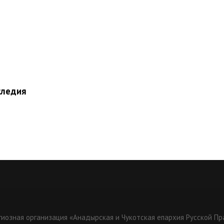
следия
гиозная организация «Анадырская и Чукотская епархия Русской П