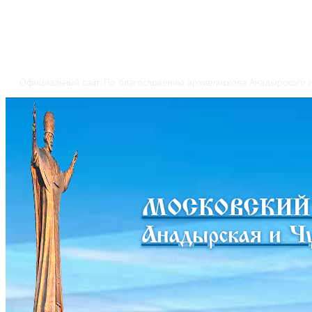
Официальный сайт. По благословению архиепископа Анадырского и
МОСКОВСКИЙ
Анадырская и Чу