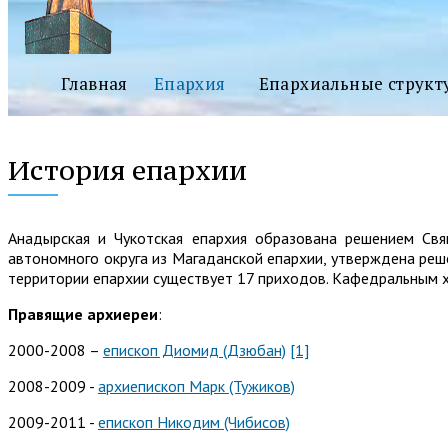
Главная
Епархия
Епархиальные структ
История епархии
Анадырская и Чукотская епархия образована решением Св
автономного округа из Магаданской епархии, утверждена реш
территории епархии существует 17 приходов. Кафедральным х
Правящие архиереи
:
2000-2008 –
епископ Диомид (Дзюбан)
[1]
2008-2009 -
архиепископ Марк (Тужиков)
2009-2011 -
епископ Никодим (Чибисов)