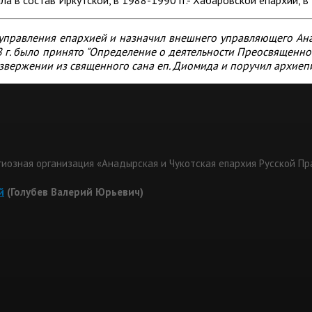
т управления епархией и назначил внешнего управляющего А
 г. было принято "Определение о деятельности Преосвященного
извержении из священного сана еп. Диомида и поручил архие
гиозная организация «Анадырская и Чукотская епархия Русской П
й
(Голубев Валерий Юрьевич)