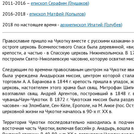
2011-2016 –
епископ Серафим (Глушаков)
2016-2018 -
епископ Матфей (Копылов)
2018 по настоящее время -
архиепископ Ипатий (Голубев)
Православие пришло на Чукотку вместе с русскими казаками-
остроге церковь Всемилостивого Спаса была деревянной, «ви
крепости, а частью - в Спасскую церковь Нижнеколымска. В 17
построили Свято-Николаевскую часовню, которую освятил мисси
Следующим по времени православным центром на Чукотке явила
была учреждена Анадырская миссия, центром которой стала
торговли А. А. Баранова в 1844 г. крепость пришла в упадок,
церковь, настоятелем этого храма был свящ. Митрофан Шипиц
возглавлял свящ. Андрей Аргентов, построивший в 1848 г.
чуванцыЧаун-Чукотки. В 1872 г. Чукотская миссия была разде
часовен - на Эломбале, Сен-Кёле, Ерополе, на М. Анюе (пос. Ос
церковной жизни на Чукотке началось в 90-х гг. ХХ в.
Территория Чукотки последовательно находилась в подчине
восточная часть Чукотки, включая бассейн р. Анадырь, вошла в
Якутской епархии. В 40-80-х гг. ХХ в. территория Чукотки вхо