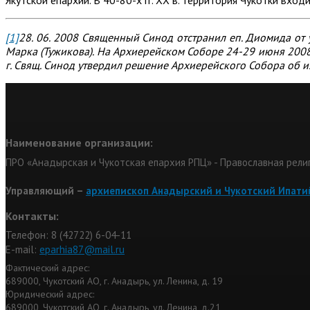
[1]
28. 06. 2008 Священный Синод отстранил еп. Диомида о
Марка (Тужикова). На Архиерейском Соборе 24-29 июня 2008
г. Свящ. Синод утвердил решение Архиерейского Собора об 
Наименование организации:
ПРО «Анадырская и Чукотская епархия РПЦ» - Православная рели
Управляющий –
архиепископ Анадырский и Чукотский Ипати
Контакты:
Телефон: 8 (42722) 6-04-11
Е-mail:
eparhia87@mail.ru
Фактический адрес:
689000, Чукотский АО, г. Анадырь, ул. Ленина, д. 19
Юридический адрес:
689000, Чукотский АО, г. Анадырь, ул. Ленина, д.21