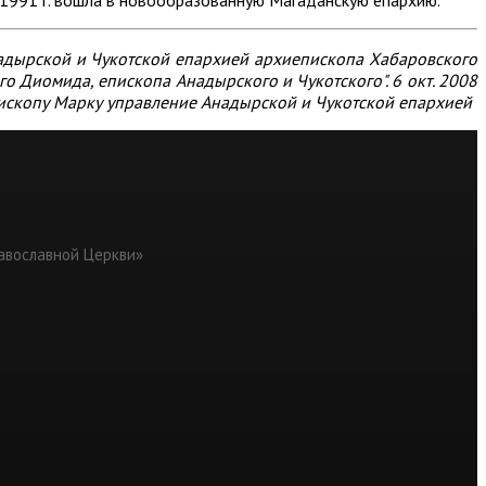
надырской и Чукотской епархией архиепископа Хабаровского
 Диомида, епископа Анадырского и Чукотского". 6 окт. 2008
пископу Марку управление Анадырской и Чукотской епархией
равославной Церкви»