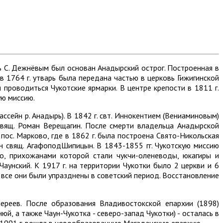
ь С. Дежнёвым был основан Анадырский острог. Построенная в
 1764 г. утварь была передана частью в церковь Гижигинской
и проводиться Чукотские ярмарки. В центре крепости в 1811 г.
ую миссию.
сейн р. Анадырь). В 1842 г. свт. Иннокентием (Вениаминовым)
вящ. Роман Верещагин. После смерти владельца Анадырской
 пос. Марково, где в 1862 г. была построена Свято-Никольская
ын свящ. АгафоподШипицын. В 1843-1855 гг. Чукотскую миссию
го, прихожанами которой стали чукчи-оленеводы, юкагиры и
Чаунский. К 1917 г. на территории Чукотки было 2 церкви и 6
ь - все они были упразднены в советский период. Восстановление
иереев. После образования Владивостокской епархии (1898)
юй, а также Чаун-Чукотка - северо-запад Чукотки) - осталась в
 в 1991 г. вошла в новообразованную Магаданскую епархию.