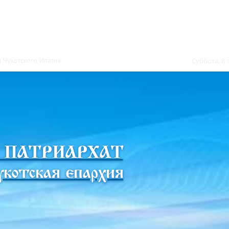
 Чукотского Ипатия
Суббота, 8 
 ПАТРИАРХАТ
котская епархия