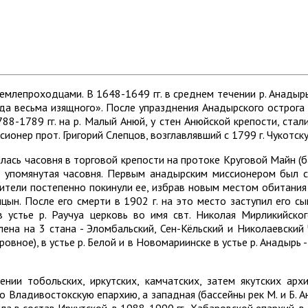
землепроходцами. В 1648-1649 гг. в среднем течении р. Анадыр
да весьма изящного». После упразднения Анадырского острога в
88-1789 гг. на р. Малый Анюй, у стен Анюйской крепости, стал
онер прот. Григорий Слепцов, возглавлявший с 1799 г. Чукотск
сь часовня в торговой крепости на протоке Круговой Майн (бас
 упомянутая часовня. Первым анадырским миссионером был с
 жители постепенно покинули ее, избрав новым местом обитания
ын. После его смерти в 1902 г. на это место заступил его с
 в устье р. Раучуа церковь во имя свт. Николая Мирликийско
лена на 3 стана - Эломбальский, Сен-Кёльский и Николаевский 
тровное), в устье р. Белой и в Новомариинске в устье р. Анадыр
нии тобольских, иркутских, камчатских, затем якутских арх
о Владивостокскую епархию, а западная (бассейны рек М. и Б. Ан
дила в состав Иркутской, в 1988-1990 гг.- Хабаровской епархий,