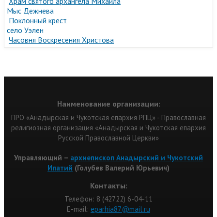
Храм святого архангела Михаила
Мыс Дежнева
Поклонный крест
село Уэлен
Часовня Воскресения Христова
Наименование организации:
ПРО «Анадырская и Чукотская епархия РПЦ» - Православная
религиозная организация «Анадырская и Чукотская епархия
Русской Православной Церкви»
Управляющий –
архиепископ Анадырский и Чукотский
Ипатий
(Голубев Валерий Юрьевич)
Контакты:
Телефон: 8 (42722) 6-04-11
Е-mail:
eparhia87@mail.ru