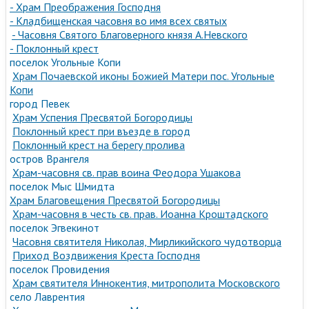
- Храм Преображения Господня
- Кладбищенская часовня во имя всех святых
- Часовня Святого Благоверного князя А.Невского
- Поклонный крест
поселок Угольные Копи
Храм Почаевской иконы Божией Матери пос. Угольные
Копи
город Певек
Храм Успения Пресвятой Богородицы
Поклонный крест при въезде в город
Поклонный крест на берегу пролива
остров Врангеля
Храм-часовня св. прав воина Феодора Ушакова
поселок Мыс Шмидта
Храм Благовещения Пресвятой Богородицы
Храм-часовня в честь св. прав. Иоанна Кроштадского
поселок Эгвекинот
Часовня святителя Николая, Мирликийского чудотворца
Приход Воздвижения Креста Господня
поселок Провидения
Храм святителя Иннокентия, митрополита Московского
село Лаврентия