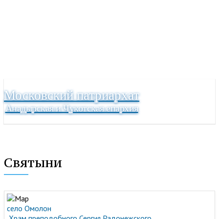
Московский патриархат
Анадырская и Чукотская епархия
Святыни
село Омолон
Храм преподобного Сергия Радонежского