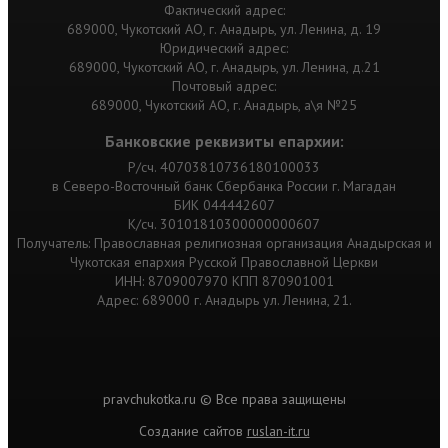
Фактический адрес:
689000, Чукотский АО, г. Анадырь, ул. Ленина, д. 19
Юридический адрес:
689000, Чукотский АО, г. Анадырь, ул. Ленина, д.21
Почтовый адрес:
689000, Чукотский АО, г. Анадырь, а\я №25
Банковские реквизиты епархии:
Р/сч. 40703810736180100033
в Северо-Восточный банк Сбербанка России г. Магадан
БИК 044442607
К/сч. 30101810300000000607
Получатель: Православная религиозная организация Анадырская и
Чукотская епархия Русской Православной Церкви
ИНН: 8709007970 КПП 870901001
Адрес: 689000 г. Анадырь ул. Ленина, 21.
pravchukotka.ru © Все права защищены
Cоздание сайтов
ruslan-it.ru