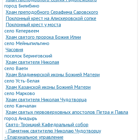
город Билибино
Храм преподобного Серафима Саровского
Поклонный крест на Алискеровской сопке
Поклонный крест у моста
село Кепервеем
Храм святого пророка Божия Илии
село Мейныпильгино
Часовня
поселок Беринговский
Храм святителя Николая
село Ваеги
Храм Владимирской иконы Божией Матери
село Усть-Белая
Храм Казанской иконы Божией Матери
село Марково
Храм святителя Николая Чудотворца
село Канчалан
Храм святых первоверховных апостолов Петра и Павла
город Анадырь
Свято-Троицкий Кафедральный собор
- Памятник святителю Николаю Чудотворцу
- Епархиальное управление