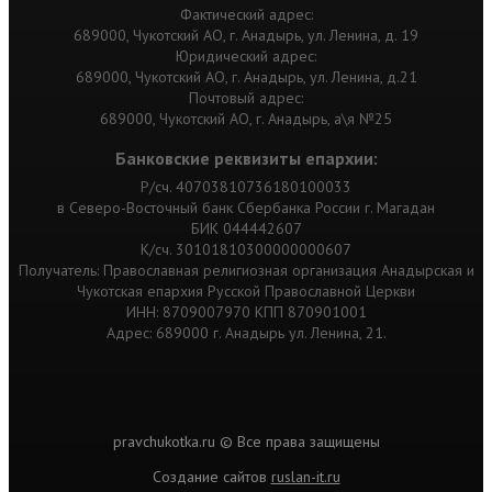
Фактический адрес:
689000, Чукотский АО, г. Анадырь, ул. Ленина, д. 19
Юридический адрес:
689000, Чукотский АО, г. Анадырь, ул. Ленина, д.21
Почтовый адрес:
689000, Чукотский АО, г. Анадырь, а\я №25
Банковские реквизиты епархии:
Р/сч. 40703810736180100033
в Северо-Восточный банк Сбербанка России г. Магадан
БИК 044442607
К/сч. 30101810300000000607
Получатель: Православная религиозная организация Анадырская и
Чукотская епархия Русской Православной Церкви
ИНН: 8709007970 КПП 870901001
Адрес: 689000 г. Анадырь ул. Ленина, 21.
pravchukotka.ru © Все права защищены
Cоздание сайтов
ruslan-it.ru