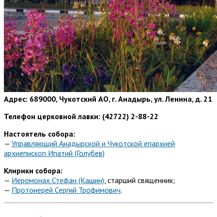
Адрес: 689000, Чукотский АО, г. Анадырь, ул. Ленина, д. 21
Телефон церковной лавки: (42722) 2-88-22
Настоятель собора:
—
Управляющий Анадырской и Чукотской епархией
архиепископ Ипатий (Голубев)
Клирики собора:
—
Иеромонах Стефан (Кашин)
, старший священник;
—
Протоиерей Сергий Трофимович
.