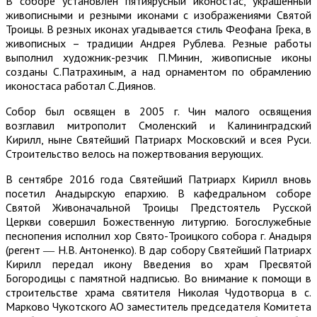
В соборе установлен пятиярусный иконостас, украшенный
живописными и резными иконами с изображениями Святой
Троицы. В резных иконах угадывается стиль Феофана Грека, в
живописных – традиции Андрея Рублева. Резные работы
выполнил художник-резчик П.Минин, живописные иконы
созданы С.Патрахиным, а над орнаментом по обрамлению
иконостаса работал С.Диянов.
Собор был освящен в 2005 г. Чин малого освящения
возглавил митрополит Смоленский и Калининградский
Кирилл, ныне Святейший Патриарх Московский и всея Руси.
Строительство велось на пожертвования верующих.
В сентябре 2016 года Святейший Патриарх Кирилл вновь
посетил Анадырскую епархию. В кафедральном соборе
Святой Живоначальной Троицы Предстоятель Русской
Церкви совершил Божественную литургию. Богослужебные
песнопения исполнил хор Свято-Троицкого собора г. Анадыря
(регент ― Н.В. Антоненко). В дар собору Святейший Патриарх
Кирилл передал икону Введения во храм Пресвятой
Богородицы с памятной надписью. Во внимание к помощи в
строительстве храма святителя Николая Чудотворца в с.
Марково Чукотского АО заместитель председателя Комитета