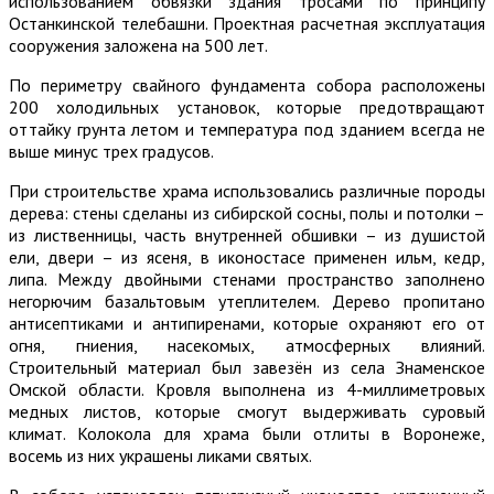
использованием обвязки здания тросами по принципу
Останкинской телебашни. Проектная расчетная эксплуатация
сооружения заложена на 500 лет.
По периметру свайного фундамента собора расположены
200 холодильных установок, которые предотвращают
оттайку грунта летом и температура под зданием всегда не
выше минус трех градусов.
При строительстве храма использовались различные породы
дерева: стены сделаны из сибирской сосны, полы и потолки –
из лиственницы, часть внутренней обшивки – из душистой
ели, двери – из ясеня, в иконостасе применен ильм, кедр,
липа. Между двойными стенами пространство заполнено
негорючим базальтовым утеплителем. Дерево пропитано
антисептиками и антипиренами, которые охраняют его от
огня, гниения, насекомых, атмосферных влияний.
Строительный материал был завезён из села Знаменское
Омской области. Кровля выполнена из 4-миллиметровых
медных листов, которые смогут выдерживать суровый
климат. Колокола для храма были отлиты в Воронеже,
восемь из них украшены ликами святых.