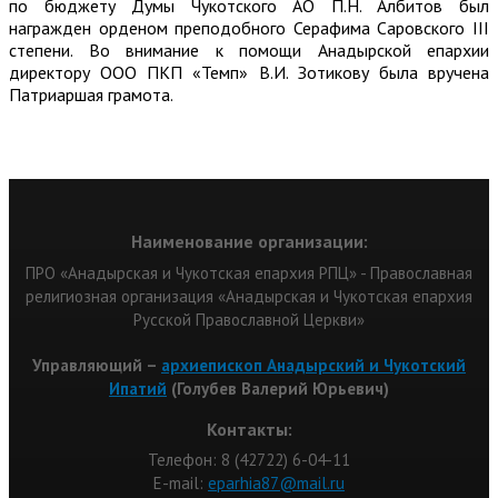
по бюджету Думы Чукотского АО П.Н. Албитов был
награжден орденом преподобного Серафима Саровского III
степени. Во внимание к помощи Анадырской епархии
директору ООО ПКП «Темп» В.И. Зотикову была вручена
Патриаршая грамота.
Наименование организации:
ПРО «Анадырская и Чукотская епархия РПЦ» - Православная
религиозная организация «Анадырская и Чукотская епархия
Русской Православной Церкви»
Управляющий –
архиепископ Анадырский и Чукотский
Ипатий
(Голубев Валерий Юрьевич)
Контакты:
Телефон: 8 (42722) 6-04-11
Е-mail:
eparhia87@mail.ru