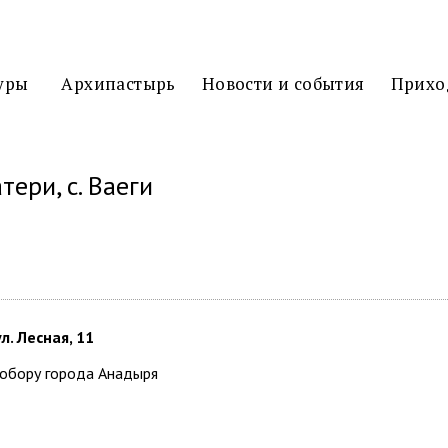
3D
ТУР
уры
Архипастырь
Новости и события
Прихо
ери, с. Ваеги
иться
л. Лесная, 11
собору города Анадыря