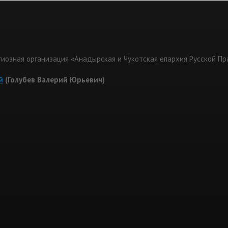
гиозная организация «Анадырская и Чукотская епархия Русской П
й
(Голубев Валерий Юрьевич)