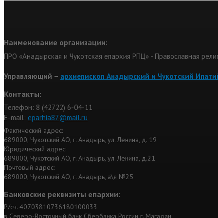
Наименование организации:
ПРО «Анадырская и Чукотская епархия РПЦ» - Православная рели
Управляющий –
архиепископ Анадырский и Чукотский Ипати
Контакты:
Телефон: 8 (42722) 6-04-11
Е-mail:
eparhia87@mail.ru
Фактический адрес:
689000, Чукотский АО, г. Анадырь, ул. Ленина, д. 19
Юридический адрес:
689000, Чукотский АО, г. Анадырь, ул. Ленина, д.21
Почтовый адрес:
689000, Чукотский АО, г. Анадырь, а\я №25
Банковские реквизиты епархии:
Р/сч. 40703810736180100033
в Северо-Восточный банк Сбербанка России г. Магадан