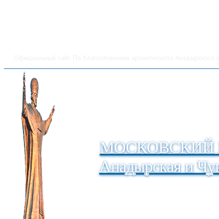
Официальный сайт. По благословению архиепископа Анадырского и
МОСКОВСКИЙ 
Анадырская и Чук