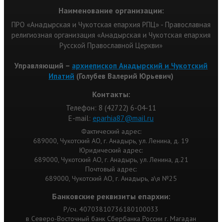
Наименование организации:
ПРО «Анадырская и Чукотская епархия РПЦ» - Православная
религиозная организация «Анадырская и Чукотская епархия
Русской Православной Церкви»
Управляющий –
архиепископ Анадырский и Чукотский
Ипатий
(Голубев Валерий Юрьевич)
Контакты:
Телефон: 8 (42722) 6-04-11
Е-mail:
eparhia87@mail.ru
Фактический адрес:
689000, Чукотский АО, г. Анадырь, ул. Ленина, д. 19
Юридический адрес:
689000, Чукотский АО, г. Анадырь, ул. Ленина, д.21
Почтовый адрес:
689000, Чукотский АО, г. Анадырь, а\я №25
Банковские реквизиты епархии:
Р/сч. 40703810736180100033
в Северо-Восточный банк Сбербанка России г. Магадан