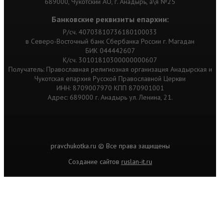
689000, Чукотский АО, г. Анадырь, а\я №25
Банковские реквизиты епархии:
Р/сч. 40703810736180100033
в Северо-Восточный банк Сбербанка России г. Магадан
БИК 044442607
К/сч. 30101810300000000607
Получатель: Православная религиозная организация Анадырская и
Чукотская епархия Русской Православной Церкви
ИНН: 8709007970 КПП 870901001
Адрес: 689000 г. Анадырь ул. Ленина, 21.
pravchukotka.ru © Все права защищены
Cоздание сайтов
ruslan-it.ru