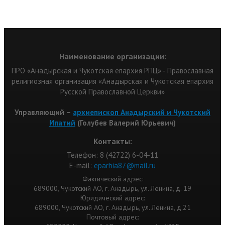
Наименование организации:
ПРО «Анадырская и Чукотская епархия РПЦ» - Православная
религиозная организация «Анадырская и Чукотская епархия
Русской Православной Церкви»
Управляющий –
архиепископ Анадырский и Чукотский
Ипатий
(Голубев Валерий Юрьевич)
Контакты:
Телефон: 8 (42722) 6-04-11
Е-mail:
eparhia87@mail.ru
Фактический адрес:
689000, Чукотский АО, г. Анадырь, ул. Ленина, д. 19
Юридический адрес:
689000, Чукотский АО, г. Анадырь, ул. Ленина, д.21
Почтовый адрес: