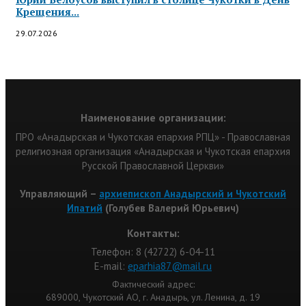
Крещения...
29.07.2026
Наименование организации:
ПРО «Анадырская и Чукотская епархия РПЦ» - Православная
религиозная организация «Анадырская и Чукотская епархия
Русской Православной Церкви»
Управляющий –
архиепископ Анадырский и Чукотский
Ипатий
(Голубев Валерий Юрьевич)
Контакты:
Телефон: 8 (42722) 6-04-11
Е-mail:
eparhia87@mail.ru
Фактический адрес:
689000, Чукотский АО, г. Анадырь, ул. Ленина, д. 19