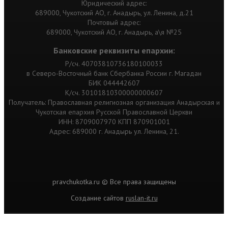
Юридический адрес:
689000, Чукотский АО, г. Анадырь, ул. Ленина, д.21
Почтовый адрес:
689000, Чукотский АО, г. Анадырь, а\я №25
Банковские реквизиты епархии:
Р/сч. 40703810736180100033
в Северо-Восточный банк Сбербанка России г. Магадан
БИК 044442607
К/сч. 30101810300000000607
Получатель: Православная религиозная организация Анадырская и
Чукотская епархия Русской Православной Церкви
ИНН: 8709007970 КПП 870901001
Адрес: 689000 г. Анадырь ул. Ленина, 21.
pravchukotka.ru © Все права защищены
Cоздание сайтов
ruslan-it.ru