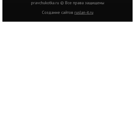
pravchukotka.ru © Все права защищены
Cоздание сайтов
ruslan-it.ru