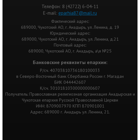
Телефон: 8 (42722) 6-04-11
Е-mail:
eparhia87@mail.ru
Фактический адрес:
689000, Чукотский АО, г. Анадырь, ул. Ленина, д. 19
Юридический адрес:
689000, Чукотский АО, г. Анадырь, ул. Ленина, д.21
Почтовый адрес:
689000, Чукотский АО, г. Анадырь, а\я №25
Банковские реквизиты епархии:
Р/сч. 40703810736180100033
в Северо-Восточный банк Сбербанка России г. Магадан
БИК 044442607
К/сч. 30101810300000000607
Получатель: Православная религиозная организация Анадырская и
Чукотская епархия Русской Православной Церкви
ИНН: 8709007970 КПП 870901001
Адрес: 689000 г. Анадырь ул. Ленина, 21.