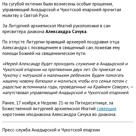
На сугубой ектении были вознесены особые прошения,
управляющий Анадырской и Чукотской епархией прочитал
молитву о Святой Руси.
За Литургией архиепископ Ипатий рукоположил в сан
пресвитера диакона
Александра Сачука
.
По отпусте Литургии правящий архиерей поздравил отца
Александра с посвящением в священный сан, пожелав ему
помощи Божией на священническом пути.
«Иерей Александр будет проходить служение в Анадырской и
Чукотской епархии на протяжении двух лет. Он приехал на
Чукотку с матушкой и маленьким ребенком. Будем помогать
нашему новому батюшке и молиться, чтобы его семья потом с
радостью вспоминала годы, проведенные на Крайнем Севере», —
напутствовал управляющий Анадырской и Чукотской епархией.
Ранее, 17 ноября, в Неделю 21-ю по Пятидесятнице, за
Божественной литургией архиепископ Ипатий
совершил
хиротонию иподиакона Александра Сачука во диакона.
Пресс-служба Анадырской и Чукотской епархии