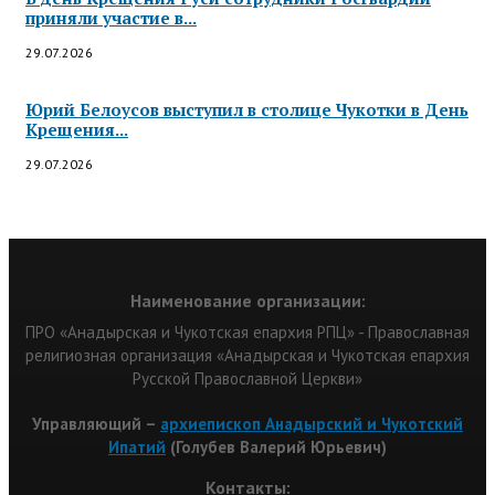
приняли участие в...
29.07.2026
Юрий Белоусов выступил в столице Чукотки в День
Крещения...
29.07.2026
Наименование организации:
ПРО «Анадырская и Чукотская епархия РПЦ» - Православная
религиозная организация «Анадырская и Чукотская епархия
Русской Православной Церкви»
Управляющий –
архиепископ Анадырский и Чукотский
Ипатий
(Голубев Валерий Юрьевич)
Контакты: