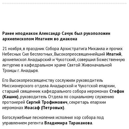
Ранее иподиакон Александр Сачук был рукоположен
архиепископом Ипатием во диакона
21 ноября, в праздник Собора Архистратига Михаила и прочих
Небесных Сил бесплотных, Высокопреосвященнейший
Ипатий
,
архиепископ Анадырский и Чукотский, совершил Божественную
литургию в кафедральном храме Святой Живоначальной
Троицы г. Анадыря.
Его Высокопреосвященству сослужили руководитель
Миссионерского отдела Анадырской и Чукотской епархии,
старший священник кафедрального собора иеромонах
Стефан
(Кашин)
, руководитель Отдела по социальному служению
протоиерей
Сергий Трофимович
, секретарь епархии
иеромонах
Иоасаф (Петровых)
.
Богослужебные песнопения исполнил хор собора под
управлением регента
Владимира Тараканова
.