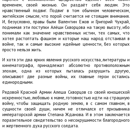
временем, своей жизнью. Он раздаёт себя людям. Это
нравственный подвиг. Подвиг в том обычном человеческом,
житейском смысле, что порой считается не стоящим внимания.
И, безусловно, правы были Валентин Ежов и Григорий Чухрай,
поднимая эти поступки Алёши Скворцова на такую высоту, ибо
понимали как значение нравственных истин, тех самых, что
хотел растоптать фашизм и которые наш народ отстаивал в
войне, так и самые высокие идейные ценности, без которых
просто нельзя жить.
И хотя эти два ярких явления русского искусства, литературы и
кинематографа, принадлежат абсолютно противоположным
эпохам, одна из которых пыталась разрушить другую,
описывают две разные войны, их главные герои остались
единородными.
Рядовой Красной Армии Алеша Скворцов со своей юношеской
искренностью, любовью к маме, готовностью идти на страшную
войну, чтобы защищать родную землю, в с самом главном, в
сущности своей души, ничем не отличался от призывника
императорской армии Степана Жданова. И в этом заключается
поразительное свидетельство о несокрушимости благородного
и жертвенного духа русского солдата.