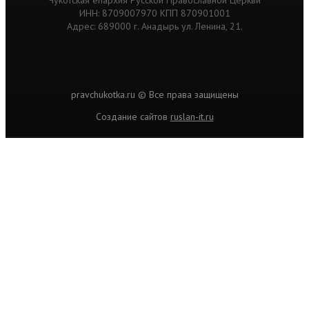
Чукотская епархия Русской Православной Церкви
ИНН: 8709007970 КПП 870901001
Адрес: 689000 г. Анадырь ул. Ленина, 21.
pravchukotka.ru © Все права защищены
Cоздание сайтов
ruslan-it.ru