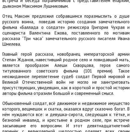
встреча и беседа пограничников с представителем епархии,
дьяконом Максимом Лушниковым.
Отец Максим предложил собравшимся поразмыслить о душе
русского воина, поведав историю создания замечательного
фильма «Баллада о солдате» режиссера Григория Чухрая и
сценариста Валентина Ежова, поставленного по мотивам
рассказа “Три часа” замечательного русского писателя Ивана
Шмелева.
Главный герой рассказа, новобранец императорской армии
Степан Жданов, навестивший родное село и повидавший мать,
является прообразом Алеши Скворцова, героя самого
титулованного советского фильма (101 премия). Такое
неожиданное переплетение судеб солдат Первой мировой и
Великой Отечественной войн не могло не заинтриговать
присутствующих, увидевших, как в короткой и простой истории
авторы фильма отразили большой и современный смысл.
Обыкновенный солдат, всё движимое и недвижимое имущество
которого, вещмешок и скатка, оказался вдруг сказочно богат. В
нём нуждаются все: и девушка-сирота, следующая к тётке, и
безногий инвалид, и крестьяне в родном селе, при встрече
засыпавшие его вопросами. И этот девятнадцатилетний
паренёк с великолепной щедростью оделяет всех своим