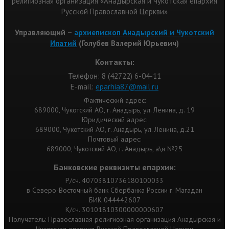
религиозная организация «Анадырская и Чукотская епархия
Русской Православной Церкви»
Управляющий –
архиепископ Анадырский и Чукотский
Ипатий
(Голубев Валерий Юрьевич)
Контакты:
Телефон: 8 (42722) 6-04-11
Е-mail:
eparhia87@mail.ru
Фактический адрес:
689000, Чукотский АО, г. Анадырь, ул. Ленина, д. 19
Юридический адрес:
689000, Чукотский АО, г. Анадырь, ул. Ленина, д.21
Почтовый адрес:
689000, Чукотский АО, г. Анадырь, а\я №25
Банковские реквизиты епархии:
Р/сч. 40703810736180100033
в Северо-Восточный банк Сбербанка России г. Магадан
БИК 044442607
К/сч. 30101810300000000607
Получатель: Православная религиозная организация Анадырская и