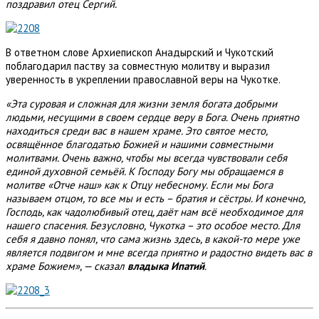
поздравил отец Сергий.
В ответном слове Архиепископ Анадырский и Чукотский
поблагодарил паству за совместную молитву и выразил
уверенность в укреплении православной веры на Чукотке.
«Эта суровая и сложная для жизни земля богата добрыми
людьми, несущими в своем сердце веру в Бога. Очень приятно
находиться среди вас в нашем храме. Это святое место,
освящённое благодатью Божией и нашими совместными
молитвами. Очень важно, чтобы мы всегда чувствовали себя
единой духовной семьёй. К Господу Богу мы обращаемся в
молитве «Отче наш» как к Отцу небесному. Если мы Бога
называем отцом, то все мы и есть – братия и сёстры. И конечно,
Господь, как чадолюбивый отец, даёт нам всё необходимое для
нашего спасения. Безусловно, Чукотка – это особое место. Для
себя я давно понял, что сама жизнь здесь, в какой-то мере уже
является подвигом и мне всегда приятно и радостно видеть вас в
храме Божием», — сказал
владыка Ипатий
.