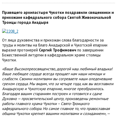
Правящего архипастыря Чукотки поздравили священники и
прихожане кафедрального собора Святой Живоначальной
Троицы города Анадыря
От лица духовенства и прихожан слова благодарности за
труды и молитвы на благо Анадырской и Чукотской епархии
выразил протоиерей
Сергий Трофимович
по завершении
Божественной литургии в кафедральном храме столицы
Чукотки.
«Ваше Высокопреосвященство, дорогой наш любимый владыка!
Ваше любящее сердце всегда прощает нам наши немощи и
слабости. Своими молитвами вы согреваете наши оледеневшие
грехом сердца. Мы видим, что за четыре года, как вы возглавили
Анадырскую и Чукотскую епархию, многое преобразилось.
Благодаря вашим стараниям построен и готовится к сдаче
Духовно — просветительский центр, произведены ремонтные
работы главного храма Чукотки – Свято-Троицкого
кафедрального собора. Но самое главное то, что православная
община Чукотки крепнет вашими молитвами и созиданием», —