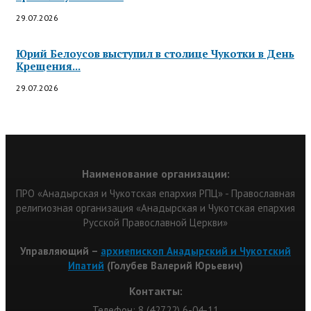
29.07.2026
Юрий Белоусов выступил в столице Чукотки в День
Крещения...
29.07.2026
Наименование организации:
ПРО «Анадырская и Чукотская епархия РПЦ» - Православная
религиозная организация «Анадырская и Чукотская епархия
Русской Православной Церкви»
Управляющий –
архиепископ Анадырский и Чукотский
Ипатий
(Голубев Валерий Юрьевич)
Контакты:
Телефон: 8 (42722) 6-04-11