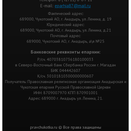
Е-mail:
eparhia87@mail.ru
Фактический адрес:
689000, Чукотский АО, г. Анадырь, ул. Ленина, д. 19
Юридический адрес:
689000, Чукотский АО, г. Анадырь, ул. Ленина, д.21
Почтовый адрес:
689000, Чукотский АО, г. Анадырь, а\я №25
Банковские реквизиты епархии:
Р/сч. 40703810736180100033
в Северо-Восточный банк Сбербанка России г. Магадан
БИК 044442607
К/сч. 30101810300000000607
Получатель: Православная религиозная организация Анадырская и
Чукотская епархия Русской Православной Церкви
ИНН: 8709007970 КПП 870901001
Адрес: 689000 г. Анадырь ул. Ленина, 21.
pravchukotka.ru © Все права защищены