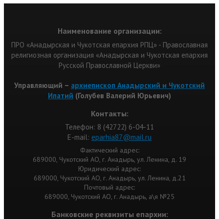
Наименование организации:
ПРО «Анадырская и Чукотская епархия РПЦ» - Православная
религиозная организация «Анадырская и Чукотская епархия
Русской Православной Церкви»
Управляющий –
архиепископ Анадырский и Чукотский
Ипатий
(Голубев Валерий Юрьевич)
Контакты:
Телефон: 8 (42722) 6-04-11
Е-mail:
eparhia87@mail.ru
Фактический адрес:
689000, Чукотский АО, г. Анадырь, ул. Ленина, д. 19
Юридический адрес:
689000, Чукотский АО, г. Анадырь, ул. Ленина, д.21
Почтовый адрес:
689000, Чукотский АО, г. Анадырь, а\я №25
Банковские реквизиты епархии: