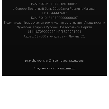
Р/сч. 40703810736180100033
в Северо-Восточный банк Сбербанка России г. Магадан
БИК 044442607
К/сч. 30101810300000000607
Получатель: Православная религиозная организация Анадырская и
Чукотская епархия Русской Православной Церкви
ИНН: 8709007970 КПП 870901001
Адрес: 689000 г. Анадырь ул. Ленина, 21.
pravchukotka.ru © Все права защищены
Cоздание сайтов
ruslan-it.ru