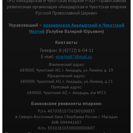
ПРО «Анадырская и Чукотская епархия РПЦ» - Православная
религиозная организация «Анадырская и Чукотская епархия
Русской Православной Церкви»
Управляющий –
архиепископ Анадырский и Чукотский
Ипатий
(Голубев Валерий Юрьевич)
Контакты:
Телефон: 8 (42722) 6-04-11
Е-mail:
eparhia87@mail.ru
Фактический адрес:
689000, Чукотский АО, г. Анадырь, ул. Ленина, д. 19
Юридический адрес:
689000, Чукотский АО, г. Анадырь, ул. Ленина, д.21
Почтовый адрес:
689000, Чукотский АО, г. Анадырь, а\я №25
Банковские реквизиты епархии:
Р/сч. 40703810736180100033
в Северо-Восточный банк Сбербанка России г. Магадан
БИК 044442607
К/сч. 30101810300000000607