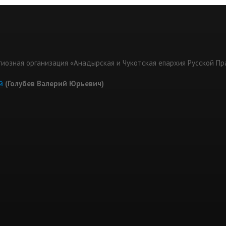
гиозная организация «Анадырская и Чукотская епархия Русской П
й
(Голубев Валерий Юрьевич)