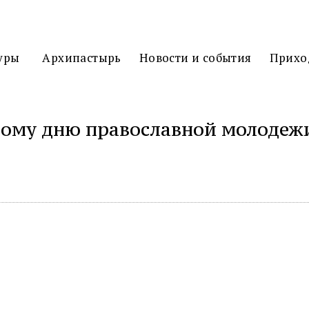
3D
ТУР
уры
Архипастырь
Новости и события
Прихо
ому дню православной молодежи
иться