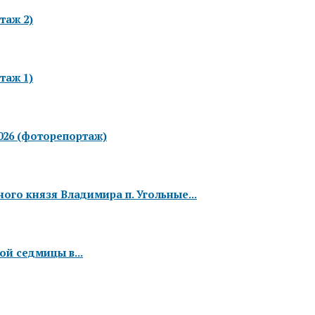
таж 2)
таж 1)
026 (фоторепортаж)
го князя Владимира п. Угольные...
ой седмицы в...