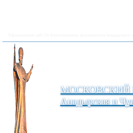
Официальный сайт. По благословению архиепископа Анадырского и
МОСКОВСКИЙ 
Анадырская и Чук