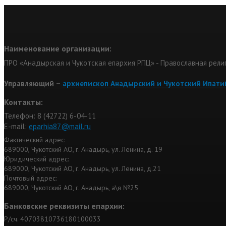
Наименование организации:
ПРО «Анадырская и Чукотская епархия РПЦ» - Православная рели
Управляющий –
архиепископ Анадырский и Чукотский Ипати
Контакты:
Телефон: 8 (42722) 6-04-11
Е-mail:
eparhia87@mail.ru
Фактический адрес:
689000, Чукотский АО, г. Анадырь, ул. Ленина, д. 19
Юридический адрес:
689000, Чукотский АО, г. Анадырь, ул. Ленина, д.21
Почтовый адрес:
689000, Чукотский АО, г. Анадырь, а\я №25
Банковские реквизиты епархии:
Р/сч. 40703810736180100033