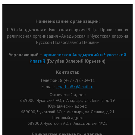
Наименование организации:
ПРО «Анадырская и Чукотская епархия РПЦ» - Православная
религиозная организация «Анадырская и Чукотская епархия
Русской Православной Церкви»
Управляющий –
архиепископ Анадырский и Чукотский
Ипатий
(Голубев Валерий Юрьевич)
Контакты:
Телефон: 8 (42722) 6-04-11
Е-mail:
eparhia87@mail.ru
Фактический адрес:
689000, Чукотский АО, г. Анадырь, ул. Ленина, д. 19
Юридический адрес:
689000, Чукотский АО, г. Анадырь, ул. Ленина, д.21
Почтовый адрес:
689000, Чукотский АО, г. Анадырь, а\я №25
Банковские реквизиты епархии: