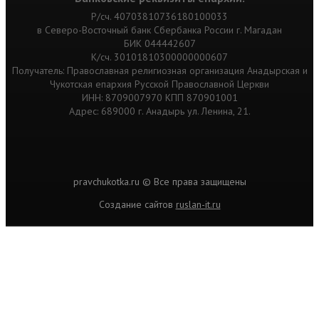
Р/сч. 40703810736180100033
в Северо-Восточный банк Сбербанка России г. Магадан
БИК 044442607
К/сч. 30101810300000000607
Получатель: Православная религиозная организация Анадырская и
Чукотская епархия Русской Православной Церкви
ИНН: 8709007970 КПП 870901001
Адрес: 689000 г. Анадырь ул. Ленина, 21.
pravchukotka.ru © Все права защищены
Cоздание сайтов
ruslan-it.ru