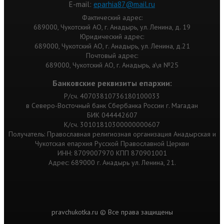
Е-mail:
eparhia87@mail.ru
Фактический адрес:
689000, Чукотский АО, г. Анадырь, ул. Ленина, д. 19
Юридический адрес:
689000, Чукотский АО, г. Анадырь, ул. Ленина, д.21
Почтовый адрес:
689000, Чукотский АО, г. Анадырь, а\я №25
Банковские реквизиты епархии:
Р/сч. 40703810736180100033
в Северо-Восточный банк Сбербанка России г. Магадан
БИК 044442607
К/сч. 30101810300000000607
Получатель: Православная религиозная организация Анадырская и
Чукотская епархия Русской Православной Церкви
ИНН: 8709007970 КПП 870901001
Адрес: 689000 г. Анадырь ул. Ленина, 21.
pravchukotka.ru © Все права защищены