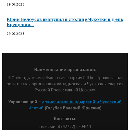
29.07.2026
Юрий Белоусов выступил в столице Чукотки в День
Крещения...
29.07.2026
Наименование организации:
ПРО «Анадырская и Чукотская епархия РПЦ» - Православная
религиозная организация «Анадырская и Чукотская епархия
Русской Православной Церкви»
Управляющий –
архиепископ Анадырский и Чукотский
Ипатий
(Голубев Валерий Юрьевич)
Контакты:
Телефон: 8 (42722) 6-04-11