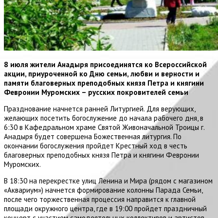
8 июля жители Анадыря присоединятся ко Всероссийской
акции, приуроченной ко Дню семьи, любви и верности и
памяти благоверных преподобных князя Петра и княгини
Февронии Муромских – русских покровителей семьи
Празднование начнется ранней Литургией. Для верующих,
желающих посетить богослужение до начала рабочего дня, в
6:30 в Кафедральном храме Святой Живоначальной Троицы г.
Анадыря будет совершена Божественная литургия. По
окончании богослужения пройдет Крестный ход в честь
благоверных преподобных князя Петра и княгини Февронии
Муромских.
В 18:30 на перекрестке улиц Ленина и Мира (рядом с магазином
«Аквариум») начнется формирование колонны Парада Семьи,
после чего торжественная процессия направится к главной
площади окружного центра, где в 19:00 пройдет праздничный
концерт с участием самодеятельных коллективов и артистов