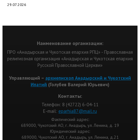
29.07.2026
Наименование организации:
ПРО «Анадырская и Чукотская епархия РПЦ» - Православная
религиозная организация «Анадырская и Чукотская епархия
Русской Православной Церкви»
Управляющий –
архиепископ Анадырский и Чукотский
Ипатий
(Голубев Валерий Юрьевич)
Контакты:
Телефон: 8 (42722) 6-04-11
Е-mail:
eparhia87@mail.ru
Фактический адрес:
689000, Чукотский АО, г. Анадырь, ул. Ленина, д. 19
Юридический адрес:
689000, Чукотский АО, г. Анадырь, ул. Ленина, д.21