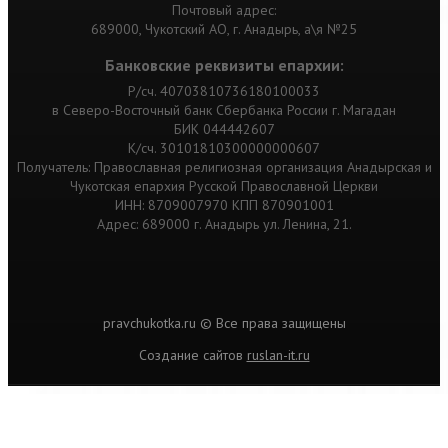
Почтовый адрес:
689000, Чукотский АО, г. Анадырь, а\я №25
Банковские реквизиты епархии:
Р/сч. 40703810736180100033
в Северо-Восточный банк Сбербанка России г. Магадан
БИК 044442607
К/сч. 30101810300000000607
Получатель: Православная религиозная организация Анадырская и
Чукотская епархия Русской Православной Церкви
ИНН: 8709007970 КПП 870901001
Адрес: 689000 г. Анадырь ул. Ленина, 21.
pravchukotka.ru © Все права защищены
Cоздание сайтов
ruslan-it.ru