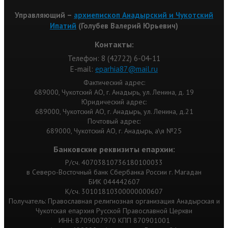
Управляющий –
архиепископ Анадырский и Чукотский
Ипатий
(Голубев Валерий Юрьевич)
Контакты:
Телефон: 8 (42722) 6-04-11
Е-mail:
eparhia87@mail.ru
Фактический адрес:
689000, Чукотский АО, г. Анадырь, ул. Ленина, д. 19
Юридический адрес:
689000, Чукотский АО, г. Анадырь, ул. Ленина, д.21
Почтовый адрес:
689000, Чукотский АО, г. Анадырь, а\я №25
Банковские реквизиты епархии:
Р/сч. 40703810736180100033
в Северо-Восточный банк Сбербанка России г. Магадан
БИК 044442607
К/сч. 30101810300000000607
Получатель: Православная религиозная организация Анадырская и
Чукотская епархия Русской Православной Церкви
ИНН: 8709007970 КПП 870901001