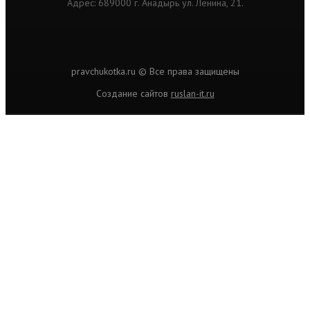
Адрес: 689000 г. Анадырь ул. Ленина, 21.
pravchukotka.ru © Все права защищены
Cоздание сайтов
ruslan-it.ru