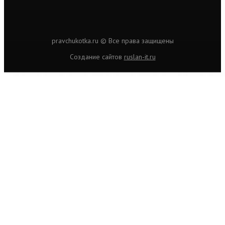
pravchukotka.ru © Все права защищены
Cоздание сайтов
ruslan-it.ru