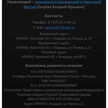
Управляющий –
архиепископ Анадырский и Чукотский
Ипатий
(Голубев Валерий Юрьевич)
Контакты:
Телефон: 8 (42722) 6-04-11
Е-mail:
eparhia87@mail.ru
Фактический адрес:
689000, Чукотский АО, г. Анадырь, ул. Ленина, д. 19
Юридический адрес:
689000, Чукотский АО, г. Анадырь, ул. Ленина, д.21
Почтовый адрес:
689000, Чукотский АО, г. Анадырь, а\я №25
Банковские реквизиты епархии:
Р/сч. 40703810736180100033
в Северо-Восточный банк Сбербанка России г. Магадан
БИК 044442607
К/сч. 30101810300000000607
Получатель: Православная религиозная организация Анадырская и
Чукотская епархия Русской Православной Церкви
ИНН: 8709007970 КПП 870901001
Адрес: 689000 г. Анадырь ул. Ленина, 21.