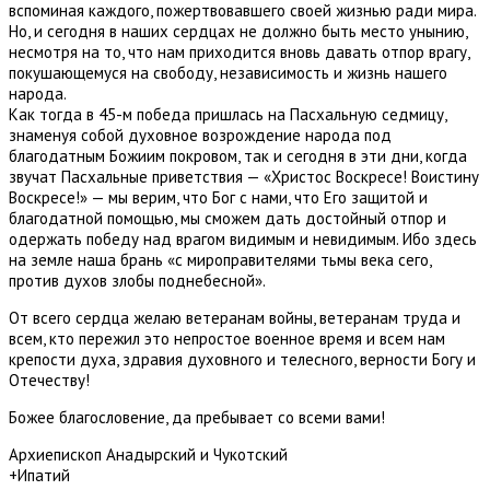
вспоминая каждого, пожертвовавшего своей жизнью ради мира.
Но, и сегодня в наших сердцах не должно быть место унынию,
несмотря на то, что нам приходится вновь давать отпор врагу,
покушающемуся на свободу, независимость и жизнь нашего
народа.
Как тогда в 45-м победа пришлась на Пасхальную седмицу,
знаменуя собой духовное возрождение народа под
благодатным Божиим покровом, так и сегодня в эти дни, когда
звучат Пасхальные приветствия — «Христос Воскресе! Воистину
Воскресе!» — мы верим, что Бог с нами, что Его защитой и
благодатной помощью, мы сможем дать достойный отпор и
одержать победу над врагом видимым и невидимым. Ибо здесь
на земле наша брань «с мироправителями тьмы века сего,
против духов злобы поднебесной».
От всего сердца желаю ветеранам войны, ветеранам труда и
всем, кто пережил это непростое военное время и всем нам
крепости духа, здравия духовного и телесного, верности Богу и
Отечеству!
Божее благословение, да пребывает со всеми вами!
Архиепископ Анадырский и Чукотский
+Ипатий