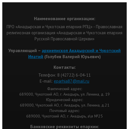
Наименование организации:
ПРО «Анадырская и Чукотская епархия РПЦ» - Православная
религиозная организация «Анадырская и Чукотская епархия
Русской Православной Церкви»
Управляющий –
архиепископ Анадырский и Чукотский
Ипатий
(Голубев Валерий Юрьевич)
Контакты:
Телефон: 8 (42722) 6-04-11
Е-mail:
eparhia87@mail.ru
Фактический адрес:
689000, Чукотский АО, г. Анадырь, ул. Ленина, д. 19
Юридический адрес:
689000, Чукотский АО, г. Анадырь, ул. Ленина, д.21
Почтовый адрес:
689000, Чукотский АО, г. Анадырь, а\я №25
Банковские реквизиты епархии: