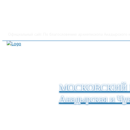
Официальный сайт. По благословению архиепископа Анадырского и
МОСКОВСКИЙ 
Анадырская и Чук