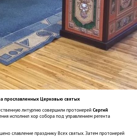
ла прославленных Церковью святых
жественную литургию совершили протоиерей
Сергий
ения исполнил хор собора под управлением регента
шено славление празднику Всех святых. Затем протоиерей