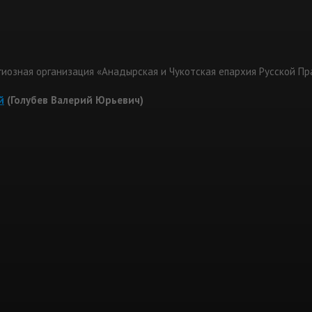
гиозная организация «Анадырская и Чукотская епархия Русской П
й
(Голубев Валерий Юрьевич)