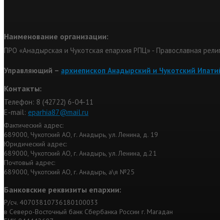
Наименование организации:
ПРО «Анадырская и Чукотская епархия РПЦ» - Православная рели
Управляющий –
архиепископ Анадырский и Чукотский Ипати
Контакты:
Телефон: 8 (42722) 6-04-11
Е-mail:
eparhia87@mail.ru
Фактический адрес:
689000, Чукотский АО, г. Анадырь, ул. Ленина, д. 19
Юридический адрес:
689000, Чукотский АО, г. Анадырь, ул. Ленина, д.21
Почтовый адрес:
689000, Чукотский АО, г. Анадырь, а\я №25
Банковские реквизиты епархии:
Р/сч. 40703810736180100033
в Северо-Восточный банк Сбербанка России г. Магадан