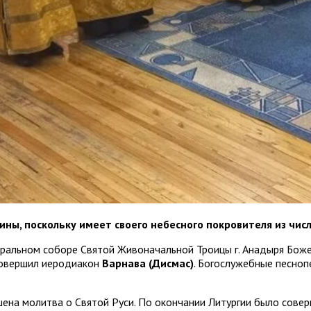
ы, поскольку имеет своего небесного покровителя из чис
едральном соборе Святой Живоначальной Троицы г. Анадыря Бо
 совершил иеродиакон
Варнава (Дисмас)
. Богослужебные песноп
ена молитва о Святой Руси. По окончании Литургии было совер