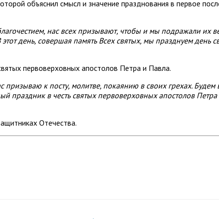
которой объяснил смысл и значение празднования в первое пос
лагочестием, нас всех призывают, чтобы и мы подражали их в
тот день, совершая память Всех святых, мы празднуем день сво
 святых первоверховных апостолов Петра и Павла.
ас призываю к посту, молитве, покаянию в своих грехах. Будем
тный праздник в честь святых первоверховных апостолов Петра
защитниках Отечества.