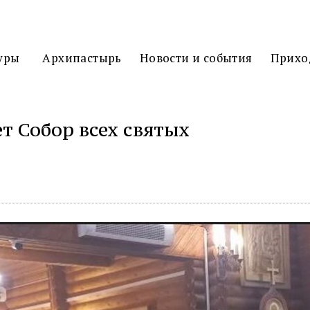
3D
ТУР
уры
Архипастырь
Новости и события
Прихо
т Собор всех святых
ться