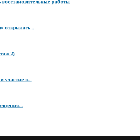
ь восстановительные работы
 открылась...
таж 2)
 участие в...
ещения...