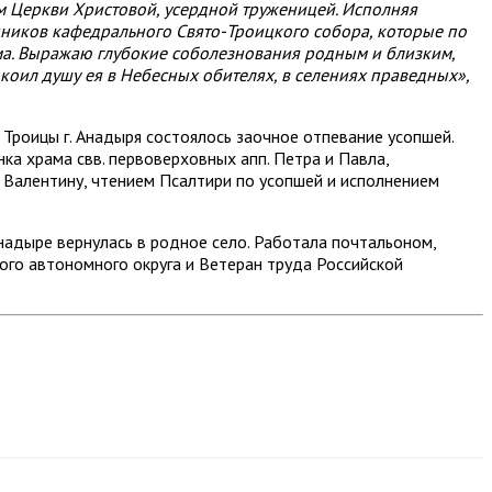
м Церкви Христовой, усердной труженицей. Исполняя
нников кафедрального Свято-Троицкого собора, которые по
ма. Выражаю глубокие соболезнования родным и близким,
коил душу ея в Небесных обителях, в селениях праведных»,
Троицы г. Анадыря состоялось заочное отпевание усопшей.
ка храма свв. первоверховных апп. Петра и Павла,
 Валентину, чтением Псалтири по усопшей и исполнением
надыре вернулась в родное село. Работала почтальоном,
ого автономного округа и Ветеран труда Российской