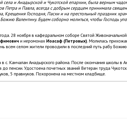
ей села и Анадырской и Чукотской епархии, была верным чадо
ов Петра и Павла, всегда с добрым сердцем принимала свяще
а, Крещения Господня, Пасхи и на престольный праздник хра
Божию Валентину. Будем соборно молиться, чтобы Господь упо
года. 28 ноября в кафедральном соборе Святой Живоначальной 
офимович
и иеромонах
Иоасаф (Петровых)
. Молилась прихожан
день всем селом жители проводили в последний путь рабу Божию
 в с. Канчалан Анадырского района. После окончания школы в А
а до пенсии. Удостоена почетных званий Ветеран труда Чукотск
нуков, 5 правнуков. Похоронена на местном кладбище.