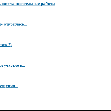
ь восстановительные работы
 открылась...
таж 2)
 участие в...
ещения...