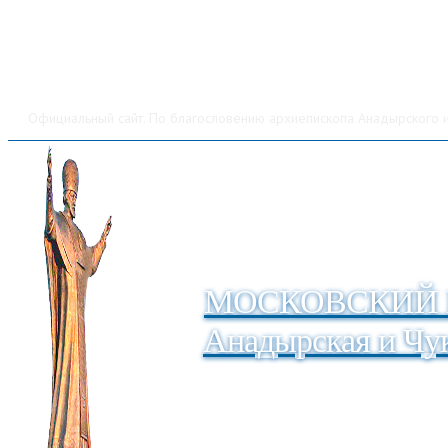
Официальный сайт. По благословению архиепископа Анадырского и
МОСКОВСКИЙ 
Анадырская и Чук