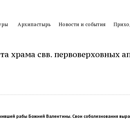
3D
ТУР
уры
Архипастырь
Новости и события
Прихо
та храма свв. первоверховных ап
литься
почившей рабы Божией Валентины. Свои соболезнования выр