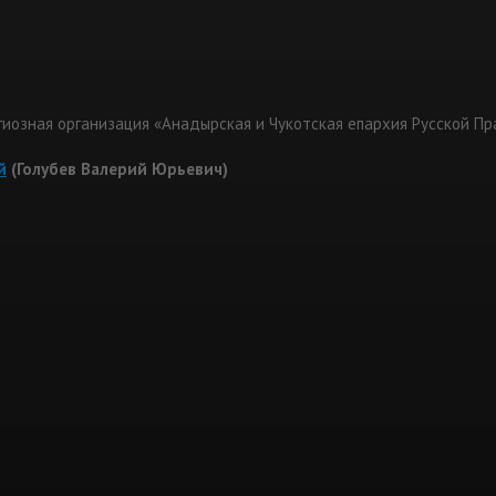
гиозная организация «Анадырская и Чукотская епархия Русской П
й
(Голубев Валерий Юрьевич)