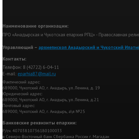
Наименование организации:
ПРО «Анадырская и Чукотская епархия РПЦ» - Православная рели
Управляющий –
архиепископ Анадырский и Чукотский Ипати
Контакты:
Телефон: 8 (42722) 6-04-11
Е-mail:
eparhia87@mail.ru
Фактический адрес:
689000, Чукотский АО, г. Анадырь, ул. Ленина, д. 19
Юридический адрес:
689000, Чукотский АО, г. Анадырь, ул. Ленина, д.21
Почтовый адрес:
689000, Чукотский АО, г. Анадырь, а\я №25
Банковские реквизиты епархии:
Р/сч. 40703810736180100033
в Северо-Восточный банк Сбербанка России г. Магадан