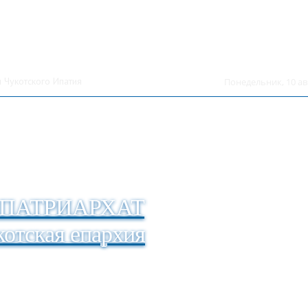
 Чукотского Ипатия
Понедельник, 10 ав
ПАТРИАРХАТ
отская епархия