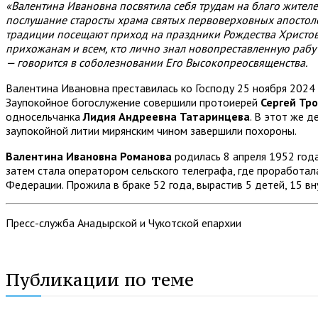
«Валентина Ивановна посвятила себя трудам на благо жител
послушание старосты храма святых первоверховных апостол
традиции посещают приход на праздники Рождества Христов
прихожанам и всем, кто лично знал новопреставленную рабу 
— говорится в соболезновании Его Высокопреосвященства.
Валентина Ивановна преставилась ко Господу 25 ноября 2024 
Заупокойное богослужение совершили протоиерей
Сергей Тр
односельчанка
Лидия Андреевна Татаринцева
. В этот же 
заупокойной литии мирянским чином завершили похороны.
Валентина Ивановна Романова
родилась 8 апреля 1952 года
затем стала оператором сельского телеграфа, где проработал
Федерации. Прожила в браке 52 года, вырастив 5 детей, 15 в
Пресс-служба Анадырской и Чукотской епархии
Публикации по теме