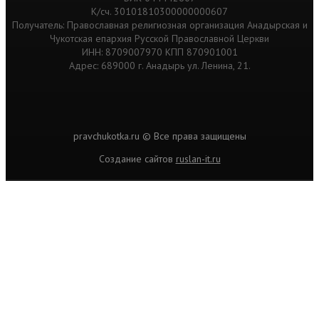
К/сч. 30101810300000000607
Получатель: Православная религиозная организация Анадырская и
Чукотская епархия Русской Православной Церкви
ИНН: 8709007970 КПП 870901001
Адрес: 689000 г. Анадырь ул. Ленина, 21.
pravchukotka.ru © Все права защищены
Cоздание сайтов
ruslan-it.ru