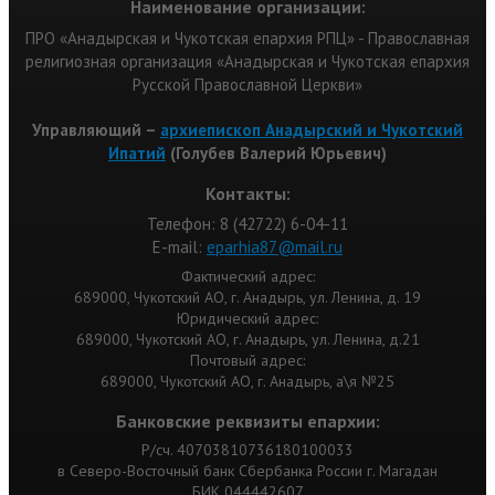
Наименование организации:
ПРО «Анадырская и Чукотская епархия РПЦ» - Православная
религиозная организация «Анадырская и Чукотская епархия
Русской Православной Церкви»
Управляющий –
архиепископ Анадырский и Чукотский
Ипатий
(Голубев Валерий Юрьевич)
Контакты:
Телефон: 8 (42722) 6-04-11
Е-mail:
eparhia87@mail.ru
Фактический адрес:
689000, Чукотский АО, г. Анадырь, ул. Ленина, д. 19
Юридический адрес:
689000, Чукотский АО, г. Анадырь, ул. Ленина, д.21
Почтовый адрес:
689000, Чукотский АО, г. Анадырь, а\я №25
Банковские реквизиты епархии:
Р/сч. 40703810736180100033
в Северо-Восточный банк Сбербанка России г. Магадан
БИК 044442607