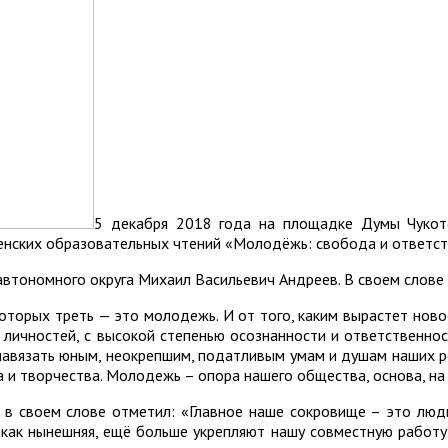
5 декабря 2018 года на площадке Думы Чукотс
нских образовательных чтений «Молодёжь: свобода и ответст
втономного округа Михаил Васильевич Андреев. В своем слове 
которых треть — это молодежь. И от того, каким вырастет ново
личностей, с высокой степенью осознанности и ответственности
навязать юным, неокрепшим, податливым умам и душам наших р
а и творчества. Молодежь – опора нашего общества, основа, н
 в своем слове отметил: «Главное наше сокровище – это люди
, как нынешняя, ещё больше укрепляют нашу совместную работу 