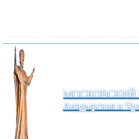
Официальный сайт. По благословению архиепископа Анадырского и
МОСКОВСКИЙ 
Анадырская и Чук