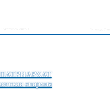
 Чукотского Ипатия
Пятница, 7 ав
ПАТРИАРХАТ
отская епархия