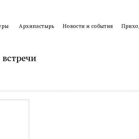
3D
ТУР
уры
Архипастырь
Новости и события
Прихо
 встречи
иться