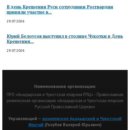
В день Крещения Руси сотрудники Росгвардии
приняли участие в...
29.07.2026
Юрий Белоусов выступил в столице Чукотки в День
Крещения...
29.07.2026
Наименование организации:
ПРО «Анадырская и Чукотская епархия РПЦ» - Православная
религиозная организация «Анадырская и Чукотская епархия
Русской Православной Церкви»
Управляющий –
архиепископ Анадырский и Чукотский
Ипатий
(Голубев Валерий Юрьевич)