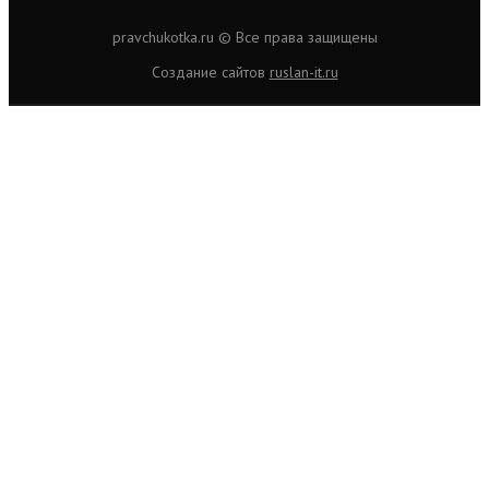
pravchukotka.ru © Все права защищены
Cоздание сайтов
ruslan-it.ru