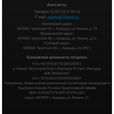
Контакты:
Телефон: 8 (42722) 6-04-11
Е-mail:
eparhia87@mail.ru
Фактический адрес:
689000, Чукотский АО, г. Анадырь, ул. Ленина, д. 19
Юридический адрес:
689000, Чукотский АО, г. Анадырь, ул. Ленина, д.21
Почтовый адрес:
689000, Чукотский АО, г. Анадырь, а\я №25
Банковские реквизиты епархии:
Р/сч. 40703810736180100033
в Северо-Восточный банк Сбербанка России г. Магадан
БИК 044442607
К/сч. 30101810300000000607
Получатель: Православная религиозная организация Анадырская и
Чукотская епархия Русской Православной Церкви
ИНН: 8709007970 КПП 870901001
Адрес: 689000 г. Анадырь ул. Ленина, 21.