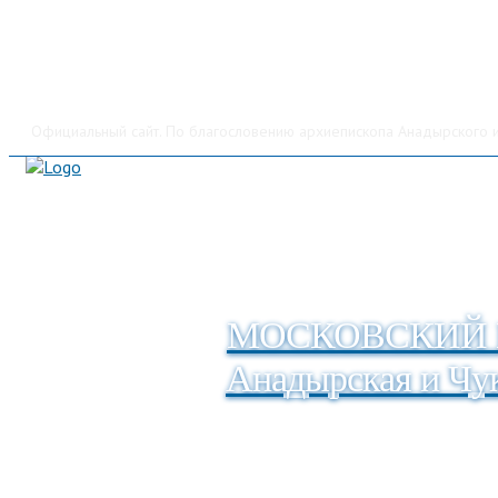
Официальный сайт. По благословению архиепископа Анадырского и
МОСКОВСКИЙ 
Анадырская и Чук