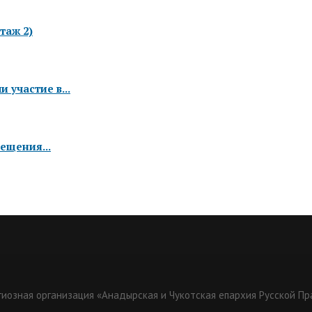
таж 2)
 участие в...
ещения...
гиозная организация «Анадырская и Чукотская епархия Русской П