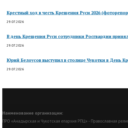
Крестный ход в честь Крещения Руси 2026 (фоторепор
29.07.2026
В день Крещения Руси сотрудники Росгвардии приняли
29.07.2026
Юрий Белоусов выступил в столице Чукотки в День Кр
29.07.2026
Наименование организации:
ПРО «Анадырская и Чукотская епархия РПЦ» - Православная рели