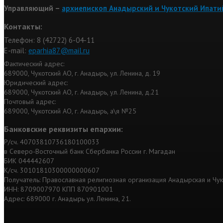
Управляющий –
архиепископ Анадырский и Чукотский Ипати
Контакты:
Телефон: 8 (42722) 6-04-11
Е-mail:
eparhia87@mail.ru
Фактический адрес:
689000, Чукотский АО, г. Анадырь, ул. Ленина, д. 19
Юридический адрес:
689000, Чукотский АО, г. Анадырь, ул. Ленина, д.21
Почтовый адрес:
689000, Чукотский АО, г. Анадырь, а\я №25
Банковские реквизиты епархии:
Р/сч. 40703810736180100033
в Северо-Восточный банк Сбербанка России г. Магадан
БИК 044442607
К/сч. 30101810300000000607
Получатель: Православная религиозная организация Анадырская и Чу
ИНН: 8709007970 КПП 870901001
Адрес: 689000 г. Анадырь ул. Ленина, 21.