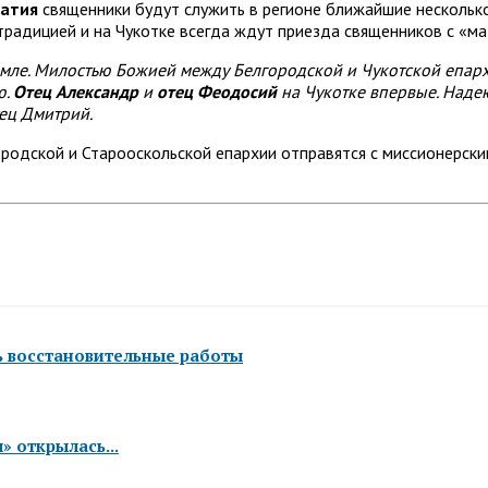
атия
священники будут служить в регионе ближайшие несколько
радицией и на Чукотке всегда ждут приезда священников с «ма
емле. Милостью Божией между Белгородской и Чукотской епар
ю.
Отец Александр
и
отец Феодосий
на Чукотке впервые. Надею
ец Дмитрий.
одской и Старооскольской епархии отправятся с миссионерски
ь восстановительные работы
 открылась...