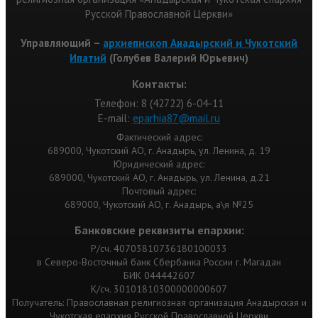
Русской Православной Церкви»
Управляющий –
архиепископ Анадырский и Чукотский
Ипатий
(Голубев Валерий Юрьевич)
Контакты:
Телефон: 8 (42722) 6-04-11
Е-mail:
eparhia87@mail.ru
Фактический адрес:
689000, Чукотский АО, г. Анадырь, ул. Ленина, д. 19
Юридический адрес:
689000, Чукотский АО, г. Анадырь, ул. Ленина, д.21
Почтовый адрес:
689000, Чукотский АО, г. Анадырь, а\я №25
Банковские реквизиты епархии:
Р/сч. 40703810736180100033
в Северо-Восточный банк Сбербанка России г. Магадан
БИК 044442607
К/сч. 30101810300000000607
Получатель: Православная религиозная организация Анадырская и
Чукотская епархия Русской Православной Церкви