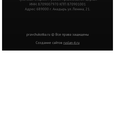
ИНН: 8709007970 КПП 870901001
Адрес: 689000 г. Анадырь ул. Ленина, 21.
pravchukotka.ru © Все права защищены
Cоздание сайтов
ruslan-it.ru