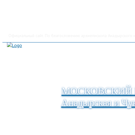
Официальный сайт. По благословению архиепископа Анадырского и
МОСКОВСКИЙ 
Анадырская и Чук