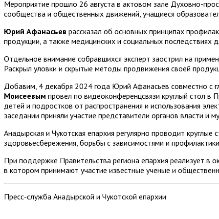
Мероприятие прошло 26 августа в актовом зале Духовно-просв
сообщества и общественных движений, учащиеся образовател
Юрий Афанасьев
рассказал об основных принципах профила
продукции, а также медицинских и социальных последствиях д
Отдельное внимание собравшихся эксперт заострил на примен
Раскрыл уловки и скрытые методы продвижения своей продукц
Добавим, 4 декабря 2024 года Юрий Афанасьев совместно с 
Моисеевым
провел по видеоконференцсвязи круглый стол в 
детей и подростков от распространения и использования эле
заседании приняли участие представители органов власти и м
Анадырская и Чукотская епархия регулярно проводит круглые 
здоровьесбережения, борьбы с зависимостями и профилактик
При поддержке Правительства региона епархия реализует в о
в котором принимают участие известные ученые и общественн
Пресс-служба Анадырской и Чукотской епархии