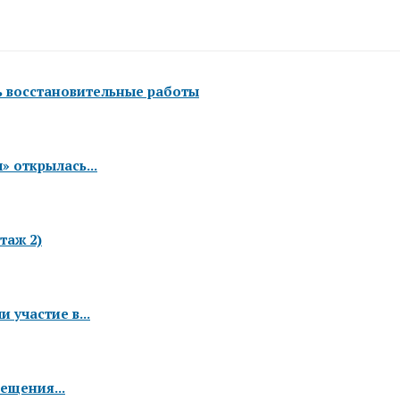
ь восстановительные работы
 открылась...
таж 2)
 участие в...
ещения...