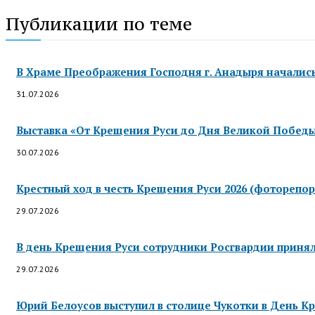
Публикации по теме
В Храме Преображения Господня г. Анадыря началис
31.07.2026
Выставка «От Крещения Руси до Дня Великой Победы»
30.07.2026
Крестный ход в честь Крещения Руси 2026 (фоторепор
29.07.2026
В день Крещения Руси сотрудники Росгвардии приняли
29.07.2026
Юрий Белоусов выступил в столице Чукотки в День Кр