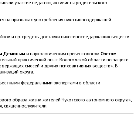
иняли участие педагоги, активисты родительского
ся на признаках употребления никотиносодержащей
йпов и пр. средств доставки никотиносоедаржащих веществ.
м Деминым
и наркологическим превентологом
Олегом
ительный практический опыт Вологодской области по защите
одержащих смесей и других психоактивных веществ». В
низаций округа.
известными федеральными экспертами в области
вого образа жизни жителей Чукотского автономного округа»,
я, священнослужители.