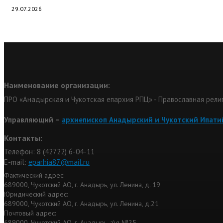
29.07.2026
Наименование организации:
ПРО «Анадырская и Чукотская епархия РПЦ» - Православная рели
Управляющий –
архиепископ Анадырский и Чукотский Ипати
Контакты:
Телефон: 8 (42722) 6-04-11
Е-mail:
eparhia87@mail.ru
Фактический адрес:
689000, Чукотский АО, г. Анадырь, ул. Ленина, д. 19
Юридический адрес:
689000, Чукотский АО, г. Анадырь, ул. Ленина, д.21
Почтовый адрес:
689000, Чукотский АО, г. Анадырь, а\я №25