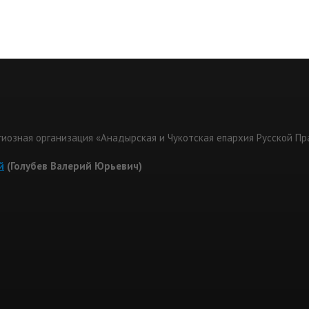
гиозная организация «Анадырская и Чукотская епархия Русской П
й
(Голубев Валерий Юрьевич)