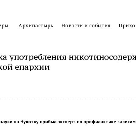
3D
ТУР
уры
Архипастырь
Новости и события
Прихо
ка употребления никотиносодерж
кой епархии
ться
ауки на Чукотку прибыл эксперт по профилактике зависим