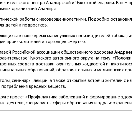
етительского центра Анадырской и Чукотской епархии. В нем пр
ьных организаций Анадыря.
ктической работы с несовершеннолетними. Подробно остановил
ля детей и подростков.
яющихся в наше время манипуляциях производителей табака, ве
ии производителей и торговцев смертью.
главой Российской ассоциации общественного здоровья
Андрее
Правительстве Чукотского автономного округа на тему: «Полож
ктронных средств доставки курительных жидкостей и никотинос
униципальных образований, образовательных и медицинских орга
столы, семинары, лекции, а также открытые встречи жителей с 
и потребления вредных веществ.
круге проект «Профилактика заболеваний и формирование здоро
ые деятели, специалисты сферы образования и здравоохранени