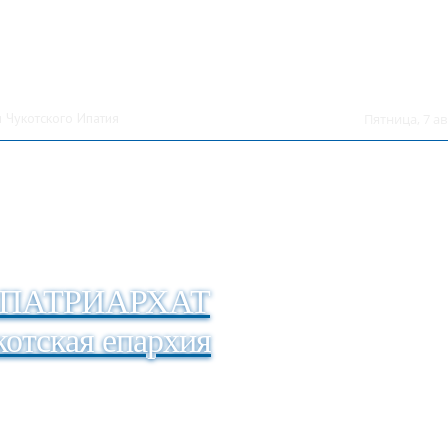
 Чукотского Ипатия
Пятница, 7 ав
ПАТРИАРХАТ
отская епархия