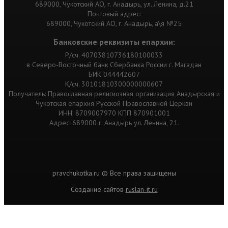
689000, Чукотский АО, г. Анадырь, ул. Ленина, д.21
Почтовый адрес:
689000, Чукотский АО, г. Анадырь, а\я №25
Банковские реквизиты епархии:
Р/сч. 40703810736180100033
в Северо-Восточный банк Сбербанка России г. Магадан
БИК 044442607
К/сч. 30101810300000000607
Получатель: Православная религиозная организация Анадырская и
Чукотская епархия Русской Православной Церкви
ИНН: 8709007970 КПП 870901001
Адрес: 689000 г. Анадырь ул. Ленина, 21.
pravchukotka.ru © Все права защищены
Cоздание сайтов
ruslan-it.ru