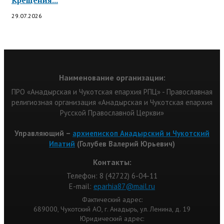
Крещения...
29.07.2026
Наименование организации:
ПРО «Анадырская и Чукотская епархия РПЦ» - Православная
религиозная организация «Анадырская и Чукотская епархия
Русской Православной Церкви»
Управляющий –
архиепископ Анадырский и Чукотский
Ипатий
(Голубев Валерий Юрьевич)
Контакты:
Телефон: 8 (42722) 6-04-11
Е-mail:
eparhia87@mail.ru
Фактический адрес:
689000, Чукотский АО, г. Анадырь, ул. Ленина, д. 19
Юридический адрес: