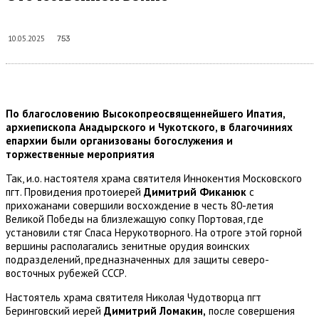
10.05.2025
753
По благословению Высокопреосвященнейшего Ипатия,
архиепископа Анадырского и Чукотского, в благочиниях
епархии были организованы богослужения и
торжественные мероприятия
Так, и.о. настоятеля храма святителя Иннокентия Московского
пгт. Провидения протоиерей
Димитрий Фиканюк
с
прихожанами совершили восхождение в честь 80-летия
Великой Победы на близлежащую сопку Портовая, где
установили стяг Спаса Нерукотворного. На отроге этой горной
вершины располагались зенитные орудия воинских
подразделений, предназначенных для защиты северо-
восточных рубежей СССР.
Настоятель храма святителя Николая Чудотворца пгт
Беринговский иерей
Димитрий Ломакин,
после совершения