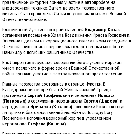
праздничной Литургии, принял участие в автопробеге на
внедорожной технике. Затем, во время торжественного
митинга, была проведена Лития по усопшим воинам в Великой
Отечественной войне.
Благочинный Иультинского района иерей
Владимир Козак
организовал посещение Храма Воздвижения Креста Господня п.
Эгвекинот детьми из коррекционного класса школы соседнего п.
Озерный. Священник совершил Благодарственный молебен и
Панихиду о погибших защитниках Отечества.
В п. Лаврентия верующие совершили богослужения мирским
чином, после чего в форме времен Великой Отечественной
войны приняли участие в театрализованном представлении.
Главные торжества состоялись в столице Чукотки. В
Кафедральном соборе Святой Живоначальной Троицы
протоиерей
Сергий Трофимович
и иеромонах
Иоасаф
(Петровых)
в сослужении иеродиакона
Сергия (Шарова)
и
иеродиакона
Иринарха (Козлова)
совершили Божественную
литургию и благодарственный молебен ко Господу Богу.
Песнопения исполнил церковный хор под управлением
иеромонаха
Стефана (Кашина)
.
Епархиальные священнослужители и церковнослужители