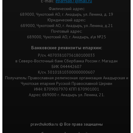
Е-mail:
eparhia87@mail.ru
Фактический адрес:
689000, Чукотский АО, г. Анадырь, ул. Ленина, д. 19
Юридический адрес:
689000, Чукотский АО, г. Анадырь, ул. Ленина, д.21
Почтовый адрес:
689000, Чукотский АО, г. Анадырь, а\я №25
Банковские реквизиты епархии:
Р/сч. 40703810736180100033
в Северо-Восточный банк Сбербанка России г. Магадан
БИК 044442607
К/сч. 30101810300000000607
Получатель: Православная религиозная организация Анадырская и
Чукотская епархия Русской Православной Церкви
ИНН: 8709007970 КПП 870901001
Адрес: 689000 г. Анадырь ул. Ленина, 21.
pravchukotka.ru © Все права защищены