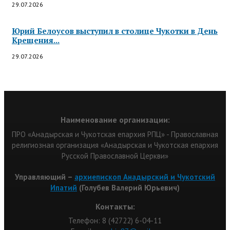
29.07.2026
Юрий Белоусов выступил в столице Чукотки в День
Крещения...
29.07.2026
Наименование организации:
ПРО «Анадырская и Чукотская епархия РПЦ» - Православная
религиозная организация «Анадырская и Чукотская епархия
Русской Православной Церкви»
Управляющий –
архиепископ Анадырский и Чукотский
Ипатий
(Голубев Валерий Юрьевич)
Контакты:
Телефон: 8 (42722) 6-04-11