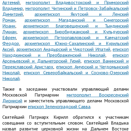
Артемий
,
митрополит Владивостокский и Приморский
Владимир
,
митрополит Читинский и Петровск-Забайкальский
Димитрий
,
архиепископ Якутский и Ленский
Роман
,
архиепископ Магаданский и Синегорский
Иоанн
,
архиепископ Благовещенский и Тындинский
Лукиан
,
архиепископ Биробиджанский и Кульдурский
Ефрем
,
архиепископ Петропавловский и Камчатский
Феодор
,
архиепископ Южно-Сахалинский и Курильский
Аксий
,
архиепископ Анадырский и Чукотский Ипатий
,
епископ
Находкинский и Преображенский Николай
,
епископ
Арсеньевский и Дальнегорский Гурий
,
епископ Ванинский и
Переяславский Аристарх
,
епископ Амурский и Чегдомынский
Николай
,
епископ Северобайкальский и Сосново-Озерский
Николай
.
Также в заседании участвовали управляющий делами
Московской Патриархии
митрополит Воскресенский
Дионисий
и заместитель управляющего делами Московской
Патриархии
епископ Зеленоградский Савва
.
Святейший Патриарх Кирилл обратился к участникам
совещания со вступительным словом. Святейший Владыка
назвал развитие церковной жизни на Дальнем Востоке