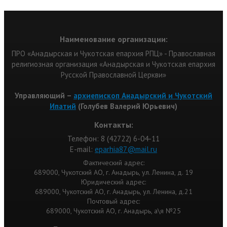
Наименование организации:
ПРО «Анадырская и Чукотская епархия РПЦ» - Православная
религиозная организация «Анадырская и Чукотская епархия
Русской Православной Церкви»
Управляющий –
архиепископ Анадырский и Чукотский
Ипатий
(Голубев Валерий Юрьевич)
Контакты:
Телефон: 8 (42722) 6-04-11
Е-mail:
eparhia87@mail.ru
Фактический адрес:
689000, Чукотский АО, г. Анадырь, ул. Ленина, д. 19
Юридический адрес:
689000, Чукотский АО, г. Анадырь, ул. Ленина, д.21
Почтовый адрес:
689000, Чукотский АО, г. Анадырь, а\я №25