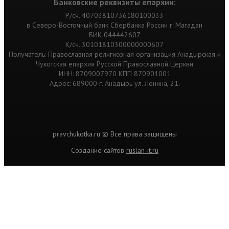
Банковские реквизиты епархии:
Р/сч. 40703810736180100033
в Северо-Восточный банк Сбербанка России г. Магадан
БИК 044442607
К/сч. 30101810300000000607
Получатель: Православная религиозная организация Анадырская и
Чукотская епархия Русской Православной Церкви
ИНН: 8709007970 КПП 870901001
Адрес: 689000 г. Анадырь ул. Ленина, 21.
pravchukotka.ru © Все права защищены
Cоздание сайтов
ruslan-it.ru