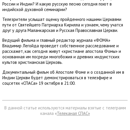
России и Индии? И какую русскую песню сегодня поют в
индийской духовной семинарии?
Телезрители услышат оценку пройденного нашими Церквями
пути от Святейшего Патриарха Кирилла и узнаем, чему учатся
друг у друга Маланкарская и Русская Православная Церкви.
Ведущий фильма и главный редактор журнала «ФОМА»
Владимир Легойда проведет собственное расследование и
расскажет, как сегодня живут «христиане апостола Фомы» и
основанная им посреди многобожия и древних индуистских
культов христианская Церковь.
Документальный фильм об Апостоле Фоме и о созданной им в
Индии Церкви будет демонстрироваться в телеэфире и
соцсетях «СПАСа» 19 октября в 21:00.
В данной статье используются материалы взятые с телеграмм
канала
«
Телеканал СПАС»