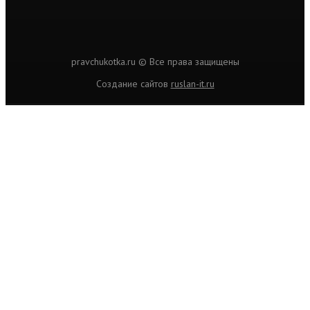
pravchukotka.ru © Все права защищены
Cоздание сайтов
ruslan-it.ru