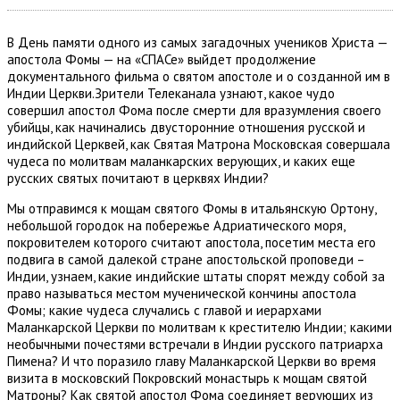
В День памяти одного из самых загадочных учеников Христа —
апостола Фомы — на «СПАСе» выйдет продолжение
документального фильма о святом апостоле и о созданной им в
Индии Церкви.Зрители Телеканала узнают, какое чудо
совершил апостол Фома после смерти для вразумления своего
убийцы, как начинались двусторонние отношения русской и
индийской Церквей, как Святая Матрона Московская совершала
чудеса по молитвам маланкарских верующих, и каких еще
русских святых почитают в церквях Индии?
Мы отправимся к мощам святого Фомы в итальянскую Ортону,
небольшой городок на побережье Адриатического моря,
покровителем которого считают апостола, посетим места его
подвига в самой далекой стране апостольской проповеди –
Индии, узнаем, какие индийские штаты спорят между собой за
право называться местом мученической кончины апостола
Фомы; какие чудеса случались с главой и иерархами
Маланкарской Церкви по молитвам к крестителю Индии; какими
необычными почестями встречали в Индии русского патриарха
Пимена? И что поразило главу Маланкарской Церкви во время
визита в московский Покровский монастырь к мощам святой
Матроны? Как святой апостол Фома соединяет верующих из