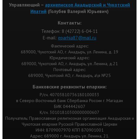
Управляющий –
архиепископ Анадырский и Чукотский
Ипатий
(Голубев Валерий Юрьевич)
Контакты:
Телефон: 8 (42722) 6-04-11
Е-mail:
eparhia87@mail.ru
Фактический адрес:
689000, Чукотский АО, г. Анадырь, ул. Ленина, д. 19
Юридический адрес:
689000, Чукотский АО, г. Анадырь, ул. Ленина, д.21
Почтовый адрес:
689000, Чукотский АО, г. Анадырь, а\я №25
Банковские реквизиты епархии:
Р/сч. 40703810736180100033
в Северо-Восточный банк Сбербанка России г. Магадан
БИК 044442607
К/сч. 30101810300000000607
Получатель: Православная религиозная организация Анадырская и
Чукотская епархия Русской Православной Церкви
ИНН: 8709007970 КПП 870901001
Адрес: 689000 г. Анадырь ул. Ленина, 21.