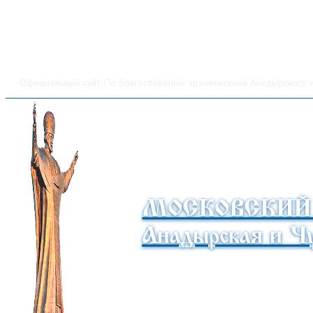
Официальный сайт. По благословению архиепископа Анадырского и
МОСКОВСКИЙ
Анадырская и Чу