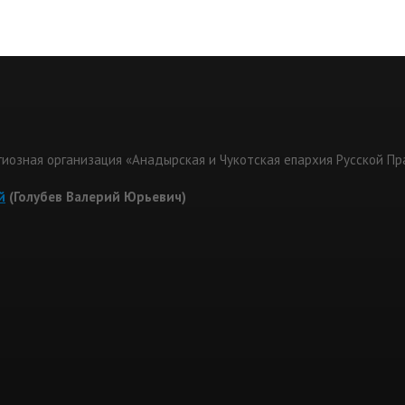
гиозная организация «Анадырская и Чукотская епархия Русской П
й
(Голубев Валерий Юрьевич)