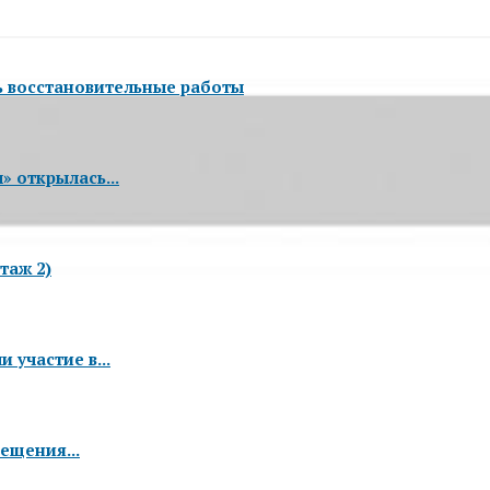
ь восстановительные работы
 открылась...
таж 2)
 участие в...
ещения...