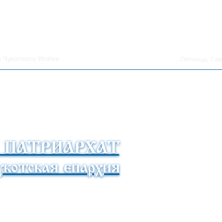
 Чукотского Ипатия
Пятница, 7 ав
 ПАТРИАРХАТ
котская епархия