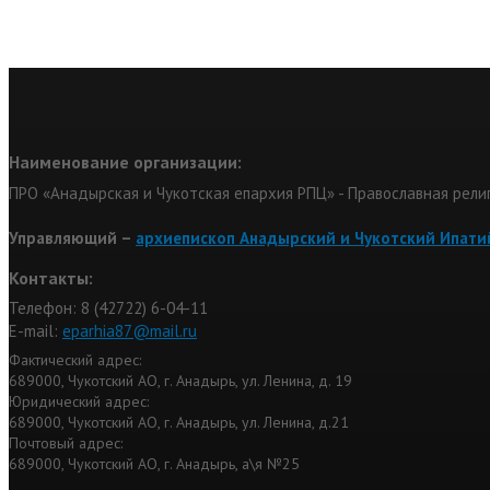
Наименование организации:
ПРО «Анадырская и Чукотская епархия РПЦ» - Православная рели
Управляющий –
архиепископ Анадырский и Чукотский Ипати
Контакты:
Телефон: 8 (42722) 6-04-11
Е-mail:
eparhia87@mail.ru
Фактический адрес:
689000, Чукотский АО, г. Анадырь, ул. Ленина, д. 19
Юридический адрес:
689000, Чукотский АО, г. Анадырь, ул. Ленина, д.21
Почтовый адрес:
689000, Чукотский АО, г. Анадырь, а\я №25