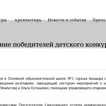
3D
ТУР
уры
Архипастырь
Новости и события
Прихо
ние победителей детского конкур
ться
ря в Основной образовательной школе №1 города Анадыря со
аждения возглавили: заведующий сектором мероприятий и к
Умалатов) и Ольга Кутишенко, помощник управляющего епархии
рамотами Председателя Синодального отдела религиозного