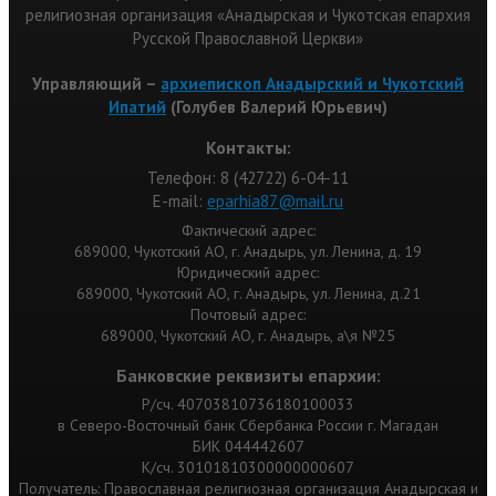
религиозная организация «Анадырская и Чукотская епархия
Русской Православной Церкви»
Управляющий –
архиепископ Анадырский и Чукотский
Ипатий
(Голубев Валерий Юрьевич)
Контакты:
Телефон: 8 (42722) 6-04-11
Е-mail:
eparhia87@mail.ru
Фактический адрес:
689000, Чукотский АО, г. Анадырь, ул. Ленина, д. 19
Юридический адрес:
689000, Чукотский АО, г. Анадырь, ул. Ленина, д.21
Почтовый адрес:
689000, Чукотский АО, г. Анадырь, а\я №25
Банковские реквизиты епархии:
Р/сч. 40703810736180100033
в Северо-Восточный банк Сбербанка России г. Магадан
БИК 044442607
К/сч. 30101810300000000607
Получатель: Православная религиозная организация Анадырская и