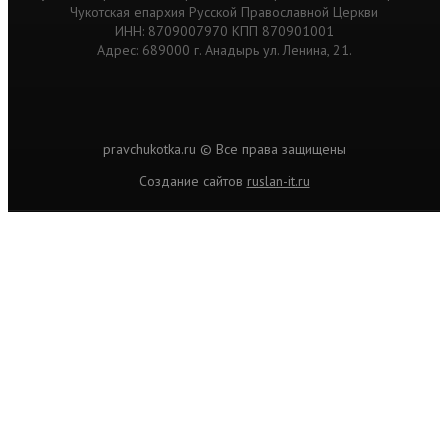
Чукотская епархия Русской Православной Церкви
ИНН: 8709007970 КПП 870901001
Адрес: 689000 г. Анадырь ул. Ленина, 21.
pravchukotka.ru © Все права защищены
Cоздание сайтов
ruslan-it.ru