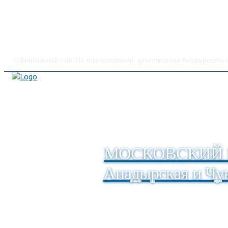
Официальный сайт. По благословению архиепископа Анадырского и
МОСКОВСКИЙ 
Анадырская и Чук