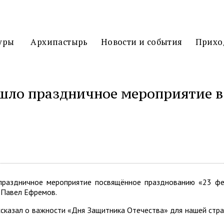
3D
ТУР
уры
Архипастырь
Новости и события
Прихо
ошло праздничное мероприятие в
ться
праздничное мероприятие посвящённое празднованию «23 фев
й Павел Ефремов.
казал о важности «Дня Защитника Отечества» для нашей страны