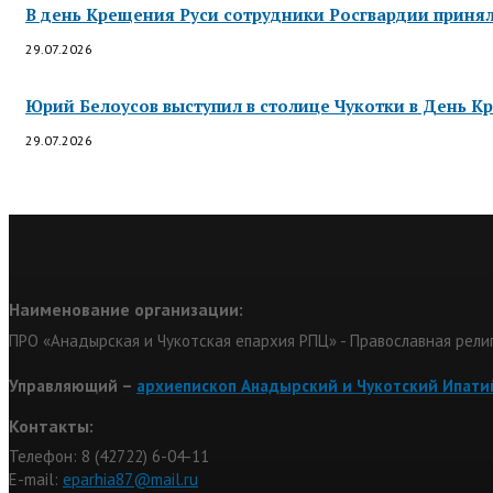
В день Крещения Руси сотрудники Росгвардии приняли
29.07.2026
Юрий Белоусов выступил в столице Чукотки в День Кр
29.07.2026
Наименование организации:
ПРО «Анадырская и Чукотская епархия РПЦ» - Православная рели
Управляющий –
архиепископ Анадырский и Чукотский Ипати
Контакты:
Телефон: 8 (42722) 6-04-11
Е-mail:
eparhia87@mail.ru