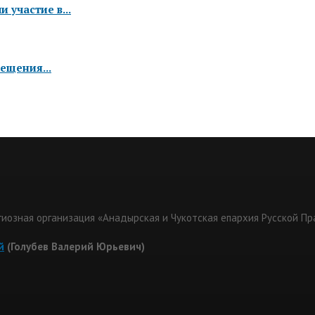
 участие в...
ещения...
гиозная организация «Анадырская и Чукотская епархия Русской П
й
(Голубев Валерий Юрьевич)