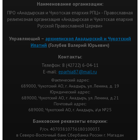
Наименование организации:
ПРО «Анадырская и Чукотская епархия РПЦ» - Православная
религиозная организация «Анадырская и Чукотская епархия
Русской Православной Церкви»
Управляющий –
архиепископ Анадырский и Чукотский
Ипатий
(Голубев Валерий Юрьевич)
Контакты:
Телефон: 8 (42722) 6-04-11
Е-mail:
eparhia87@mail.ru
Фактический адрес:
689000, Чукотский АО, г. Анадырь, ул. Ленина, д. 19
Юридический адрес:
689000, Чукотский АО, г. Анадырь, ул. Ленина, д.21
Почтовый адрес:
689000, Чукотский АО, г. Анадырь, а\я №25
Банковские реквизиты епархии:
Р/сч. 40703810736180100033
в Северо-Восточный банк Сбербанка России г. Магадан