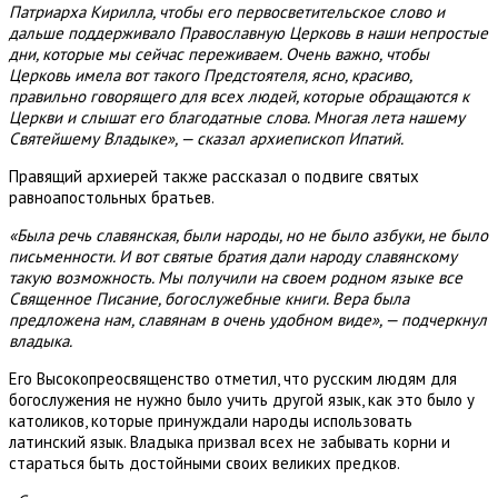
Патриарха Кирилла, чтобы его первосветительское слово и
дальше поддерживало Православную Церковь в наши непростые
дни, которые мы сейчас переживаем. Очень важно, чтобы
Церковь имела вот такого Предстоятеля, ясно, красиво,
правильно говорящего для всех людей, которые обращаются к
Церкви и слышат его благодатные слова. Многая лета нашему
Святейшему Владыке», — сказал архиепископ Ипатий.
Правящий архиерей также рассказал о подвиге святых
равноапостольных братьев.
«Была речь славянская, были народы, но не было азбуки, не было
письменности. И вот святые братия дали народу славянскому
такую возможность. Мы получили на своем родном языке все
Священное Писание, богослужебные книги. Вера была
предложена нам, славянам в очень удобном виде», — подчеркнул
владыка.
Его Высокопреосвященство отметил, что русским людям для
богослужения не нужно было учить другой язык, как это было у
католиков, которые принуждали народы использовать
латинский язык. Владыка призвал всех не забывать корни и
стараться быть достойными своих великих предков.