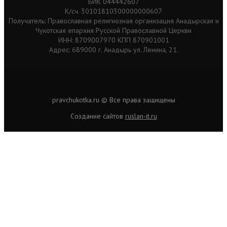
БИК 044442607
К/сч. 30101810300000000607
Получатель: Православная религиозная организация Анадырская и
Чукотская епархия Русской Православной Церкви
ИНН: 8709007970 КПП 870901001
Адрес: 689000 г. Анадырь ул. Ленина, 21.
pravchukotka.ru © Все права защищены
Cоздание сайтов
ruslan-it.ru