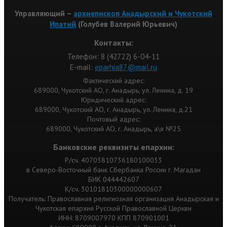
Управляющий –
архиепископ Анадырский и Чукотский
Ипатий
(Голубев Валерий Юрьевич)
Контакты:
Телефон: 8 (42722) 6-04-11
Е-mail:
eparhia87@mail.ru
Фактический адрес:
689000, Чукотский АО, г. Анадырь, ул. Ленина, д. 19
Юридический адрес:
689000, Чукотский АО, г. Анадырь, ул. Ленина, д.21
Почтовый адрес:
689000, Чукотский АО, г. Анадырь, а\я №25
Банковские реквизиты епархии:
Р/сч. 40703810736180100033
в Северо-Восточный банк Сбербанка России г. Магадан
БИК 044442607
К/сч. 30101810300000000607
Получатель: Православная религиозная организация Анадырская и
Чукотская епархия Русской Православной Церкви
ИНН: 8709007970 КПП 870901001