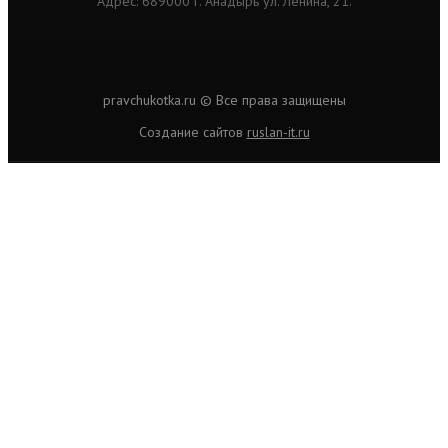
Адрес: 689000 г. Анадырь ул. Ленина, 21.
pravchukotka.ru © Все права защищены
Cоздание сайтов
ruslan-it.ru