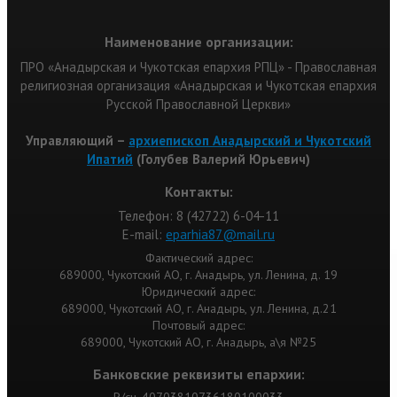
Наименование организации:
ПРО «Анадырская и Чукотская епархия РПЦ» - Православная
религиозная организация «Анадырская и Чукотская епархия
Русской Православной Церкви»
Управляющий –
архиепископ Анадырский и Чукотский
Ипатий
(Голубев Валерий Юрьевич)
Контакты:
Телефон: 8 (42722) 6-04-11
Е-mail:
eparhia87@mail.ru
Фактический адрес:
689000, Чукотский АО, г. Анадырь, ул. Ленина, д. 19
Юридический адрес:
689000, Чукотский АО, г. Анадырь, ул. Ленина, д.21
Почтовый адрес:
689000, Чукотский АО, г. Анадырь, а\я №25
Банковские реквизиты епархии: