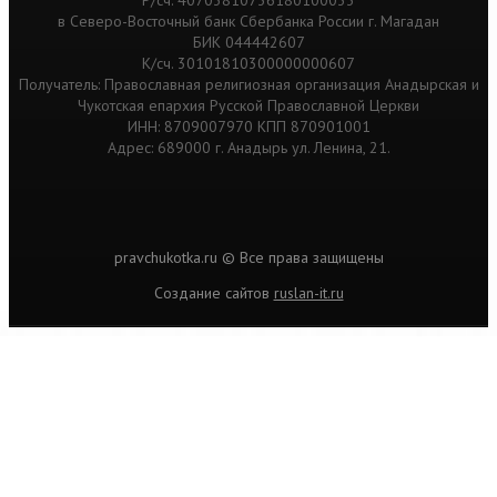
Р/сч. 40703810736180100033
в Северо-Восточный банк Сбербанка России г. Магадан
БИК 044442607
К/сч. 30101810300000000607
Получатель: Православная религиозная организация Анадырская и
Чукотская епархия Русской Православной Церкви
ИНН: 8709007970 КПП 870901001
Адрес: 689000 г. Анадырь ул. Ленина, 21.
pravchukotka.ru © Все права защищены
Cоздание сайтов
ruslan-it.ru