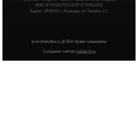
ИНН: 8709007970 КПП 870901001
Адрес: 689000 г. Анадырь ул. Ленина, 21.
pravchukotka.ru © Все права защищены
Cоздание сайтов
ruslan-it.ru