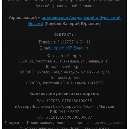
Русской Православной Церкви»
Управляющий –
архиепископ Анадырский и Чукотский
Ипатий
(Голубев Валерий Юрьевич)
Контакты:
Телефон: 8 (42722) 6-04-11
Е-mail:
eparhia87@mail.ru
Фактический адрес:
689000, Чукотский АО, г. Анадырь, ул. Ленина, д. 19
Юридический адрес:
689000, Чукотский АО, г. Анадырь, ул. Ленина, д.21
Почтовый адрес:
689000, Чукотский АО, г. Анадырь, а\я №25
Банковские реквизиты епархии:
Р/сч. 40703810736180100033
в Северо-Восточный банк Сбербанка России г. Магадан
БИК 044442607
К/сч. 30101810300000000607
Получатель: Православная религиозная организация Анадырская и
Чукотская епархия Русской Православной Церкви