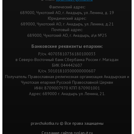
Фактический адрес:
689000, Чукотский АО, г. Анадырь, ул. Ленина, д. 19
Юридический адрес:
689000, Чукотский АО, г. Анадырь, ул. Ленина, д.21
Почтовый адрес:
689000, Чукотский АО, г. Анадырь, а\я №25
Банковские реквизиты епархии:
Р/сч. 40703810736180100033
в Северо-Восточный банк Сбербанка России г. Магадан
БИК 044442607
К/сч. 30101810300000000607
Получатель: Православная религиозная организация Анадырская и
Чукотская епархия Русской Православной Церкви
ИНН: 8709007970 КПП 870901001
Адрес: 689000 г. Анадырь ул. Ленина, 21.
pravchukotka.ru © Все права защищены
Cоздание сайтов
ruslan-it.ru