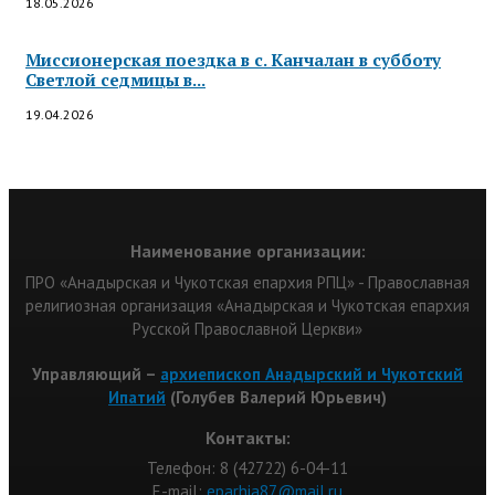
18.05.2026
Миссионерская поездка в с. Канчалан в субботу
Светлой седмицы в...
19.04.2026
Наименование организации:
ПРО «Анадырская и Чукотская епархия РПЦ» - Православная
религиозная организация «Анадырская и Чукотская епархия
Русской Православной Церкви»
Управляющий –
архиепископ Анадырский и Чукотский
Ипатий
(Голубев Валерий Юрьевич)
Контакты:
Телефон: 8 (42722) 6-04-11
Е-mail:
eparhia87@mail.ru