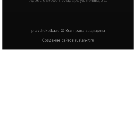
Адрес: 689000 г. Анадырь ул. Ленина, 21.
pravchukotka.ru © Все права защищены
Cоздание сайтов
ruslan-it.ru