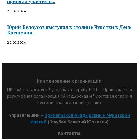
приняли участие в...
29.07.2026
Юрий Белоусов выступил в столице Чукотки в День
Крещения...
29.07.2026
Наименование организации:
ПРО «Анадырская и Чукотская епархия РПЦ» - Православная
религиозная организация «Анадырская и Чукотская епархия
Русской Православной Церкви»
Управляющий –
архиепископ Анадырский и Чукотский
Ипатий
(Голубев Валерий Юрьевич)
Контакты: