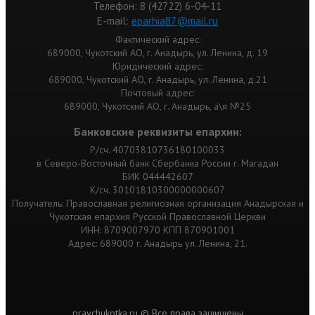
Телефон: 8 (42722) 6-04-11
Е-mail:
eparhia87@mail.ru
Фактический адрес:
689000, Чукотский АО, г. Анадырь, ул. Ленина, д. 19
Юридический адрес:
689000, Чукотский АО, г. Анадырь, ул. Ленина, д.21
Почтовый адрес:
689000, Чукотский АО, г. Анадырь, а\я №25
Банковские реквизиты епархии:
Р/сч. 40703810736180100033
в Северо-Восточный банк Сбербанка России г. Магадан
БИК 044442607
К/сч. 30101810300000000607
Получатель: Православная религиозная организация Анадырская и
Чукотская епархия Русской Православной Церкви
ИНН: 8709007970 КПП 870901001
Адрес: 689000 г. Анадырь ул. Ленина, 21.
pravchukotka.ru © Все права защищены