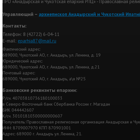
ПРО «Анадырская и Чукотская епархия РПЦ» - Православная рели
Управляющий –
архиепископ Анадырский и Чукотский Ипати
Контакты:
Телефон: 8 (42722) 6-04-11
Е-mail:
eparhia87@mail.ru
Фактический адрес:
689000, Чукотский АО, г. Анадырь, ул. Ленина, д. 19
Юридический адрес:
689000, Чукотский АО, г. Анадырь, ул. Ленина, д.21
Почтовый адрес:
689000, Чукотский АО, г. Анадырь, а\я №25
Банковские реквизиты епархии:
Р/сч. 40703810736180100033
в Северо-Восточный банк Сбербанка России г. Магадан
БИК 044442607
К/сч. 30101810300000000607
Получатель: Православная религиозная организация Анадырская и Чу
ИНН: 8709007970 КПП 870901001
Адрес: 689000 г. Анадырь ул. Ленина, 21.