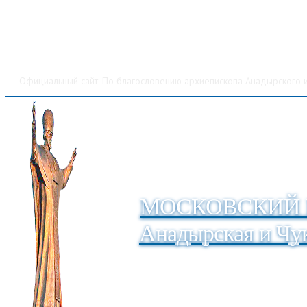
Официальный сайт. По благословению архиепископа Анадырского и
МОСКОВСКИЙ 
Анадырская и Чук