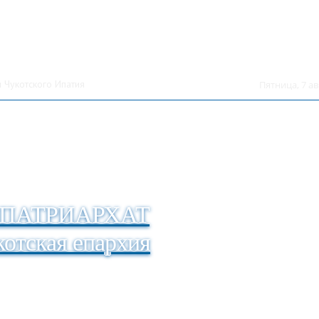
 Чукотского Ипатия
Пятница, 7 ав
ПАТРИАРХАТ
отская епархия