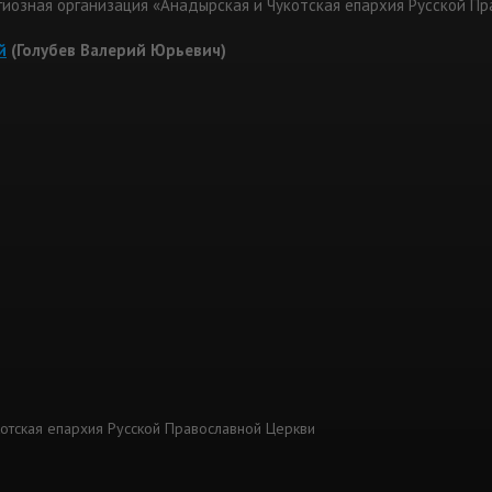
гиозная организация «Анадырская и Чукотская епархия Русской П
й
(Голубев Валерий Юрьевич)
котская епархия Русской Православной Церкви