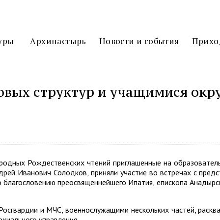
3D
ТУР
уры
Архипастырь
Новости и события
Прихо
ловых структур и учащимися ок
ться
ародных Рождественских чтений приглашенные на образователь
дрей Иванович Солодков, приняли участие во встречах с пред
 благословению преосвященнейшего Ипатия, епископа Анадырско
 Росгвардии и МЧС, военнослужащими нескольких частей, раск
рхиального управления.