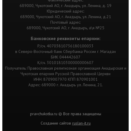
Фактический адрес:
689000, Чукотский АО, г. Анадырь, ул. Ленина, д. 19
Юридический адрес:
689000, Чукотский АО, г. Анадырь, ул. Ленина, д.21
Почтовый адрес:
689000, Чукотский АО, г. Анадырь, а\я №25
Банковские реквизиты епархии:
Р/сч. 40703810736180100033
в Северо-Восточный банк Сбербанка России г. Магадан
БИК 044442607
К/сч. 30101810300000000607
Получатель: Православная религиозная организация Анадырская и
Чукотская епархия Русской Православной Церкви
ИНН: 8709007970 КПП 870901001
Адрес: 689000 г. Анадырь ул. Ленина, 21.
pravchukotka.ru © Все права защищены
Cоздание сайтов
ruslan-it.ru