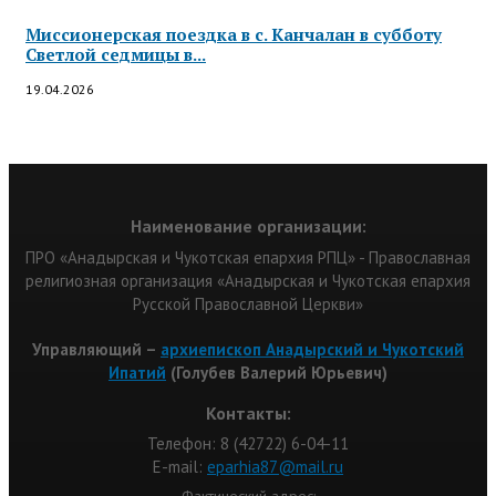
Миссионерская поездка в с. Канчалан в субботу
Светлой седмицы в...
19.04.2026
Наименование организации:
ПРО «Анадырская и Чукотская епархия РПЦ» - Православная
религиозная организация «Анадырская и Чукотская епархия
Русской Православной Церкви»
Управляющий –
архиепископ Анадырский и Чукотский
Ипатий
(Голубев Валерий Юрьевич)
Контакты:
Телефон: 8 (42722) 6-04-11
Е-mail:
eparhia87@mail.ru