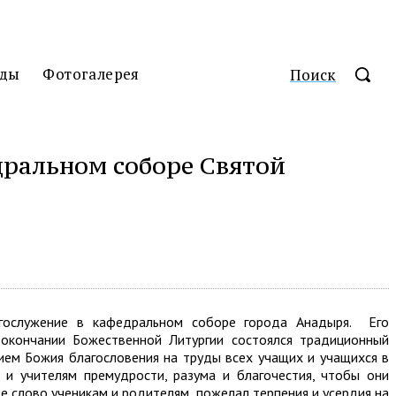
ды
Фотогалерея
Поиск
дральном соборе Святой
гослужение в кафедральном соборе города Анадыря. Его
 окончании Божественной Литургии состоялся традиционный
ем Божия благословения на труды всех учащих и учащихся в
и учителям премудрости, разума и благочестия, чтобы они
е слово ученикам и родителям, пожелал терпения и усердия на