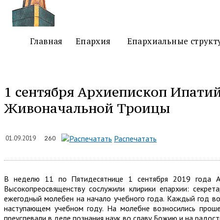
Главная
Епархия
Епархиальные структ
1 сентября Архиепископ Ипатий
Живоначальной Троицы
Подел
Распечатать
01.09.2019
260
В неделю 11 по Пятидесятнице 1 сентября 2019 года А
Высокопреосвященству сослужили клирики епархии: секрет
ежегодный молебен на начало учебного года. Каждый год в
наступающем учебном году. На молебне возносились прошен
преуспевали в деле познания наук во славу Божию и на радос