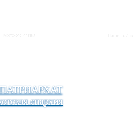
 Чукотского Ипатия
Пятница, 7 ав
ПАТРИАРХАТ
отская епархия