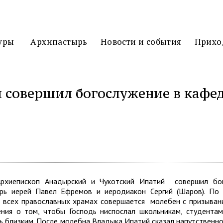
3D
ТУР
уры
Архипастырь
Новости и события
Прихо
 совершил богослужение в кафе
иться
рхиепископ Анадырский и Чукотский Ипатий совершил бо
арь иерей Павел Ефремов и иеродиакон Сергий (Шаров). По
о всех православных храмах совершается молебен с призывани
ия о том, чтобы Господь ниспослал школьникам, студентам 
ть близким. После молебна Владыка Ипатий сказал напутственно