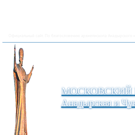
Официальный сайт. По благословению архиепископа Анадырского и
МОСКОВСКИЙ 
Анадырская и Чук