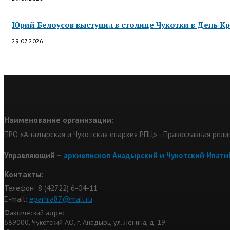
Юрий Белоусов выступил в столице Чукотки в День Кр
29.07.2026
Наименование организации:
ПРО «Анадырская и Чукотская епархия РПЦ» - Православная рели
Управляющий –
архиепископ Анадырский и Чукотский Ипати
Контакты:
Телефон: 8 (42722) 6-04-11
Е-mail:
eparhia87@mail.ru
Фактический адрес:
689000, Чукотский АО, г. Анадырь, ул. Ленина, д. 19