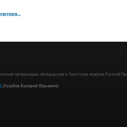
ещения...
гиозная организация «Анадырская и Чукотская епархия Русской П
й
(Голубев Валерий Юрьевич)