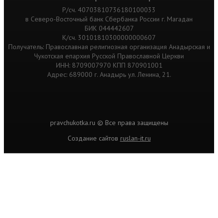
Р/сч. 40703810736180100033
в Северо-Восточный банк Сбербанка России г. Магадан
БИК 044442607
К/сч. 30101810300000000607
Получатель: Православная религиозная организация Анадырская и
Чукотская епархия Русской Православной Церкви
ИНН: 8709007970 КПП 870901001
Адрес: 689000 г. Анадырь ул. Ленина, 21.
pravchukotka.ru © Все права защищены
Cоздание сайтов
ruslan-it.ru