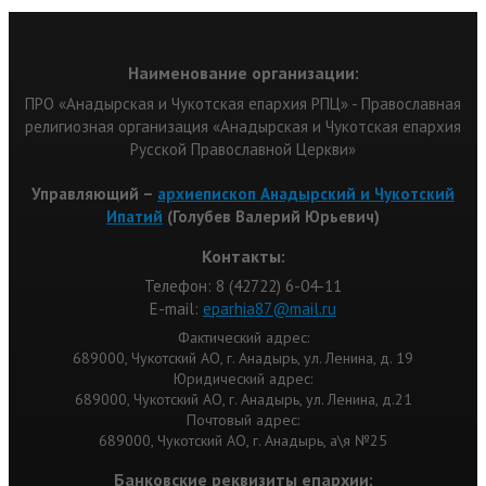
Наименование организации:
ПРО «Анадырская и Чукотская епархия РПЦ» - Православная
религиозная организация «Анадырская и Чукотская епархия
Русской Православной Церкви»
Управляющий –
архиепископ Анадырский и Чукотский
Ипатий
(Голубев Валерий Юрьевич)
Контакты:
Телефон: 8 (42722) 6-04-11
Е-mail:
eparhia87@mail.ru
Фактический адрес:
689000, Чукотский АО, г. Анадырь, ул. Ленина, д. 19
Юридический адрес:
689000, Чукотский АО, г. Анадырь, ул. Ленина, д.21
Почтовый адрес:
689000, Чукотский АО, г. Анадырь, а\я №25
Банковские реквизиты епархии: