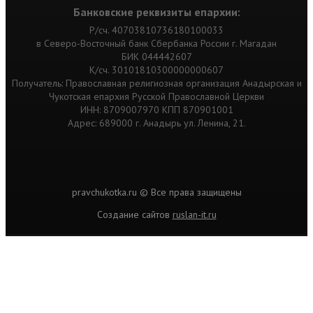
Банковские реквизиты епархии:
Р/сч. 40703810736180100033
в Северо-Восточный банк Сбербанка России г. Магадан
БИК 044442607
К/сч. 30101810300000000607
Получатель: Православная религиозная организация Анадырская и
Чукотская епархия Русской Православной Церкви
ИНН: 8709007970 КПП 870901001
Адрес: 689000 г. Анадырь ул. Ленина, 21.
pravchukotka.ru © Все права защищены
Cоздание сайтов
ruslan-it.ru