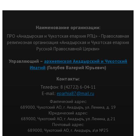
Наименование организации:
ПРО «Анадырская и Чукотская епархия РПЦ» - Православная
религиозная организация «Анадырская и Чукотская епархия
Русской Православной Церкви»
Управляющий –
архиепископ Анадырский и Чукотский
Ипатий
(Голубев Валерий Юрьевич)
Контакты:
Телефон: 8 (42722) 6-04-11
Е-mail:
eparhia87@mail.ru
Фактический адрес:
689000, Чукотский АО, г. Анадырь, ул. Ленина, д. 19
Юридический адрес:
689000, Чукотский АО, г. Анадырь, ул. Ленина, д.21
Почтовый адрес:
689000, Чукотский АО, г. Анадырь, а\я №25