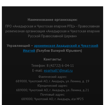
Наименование организации:
ПРО «Анадырская и Чукотская епархия РПЦ» - Православная
религиозная организация «Анадырская и Чукотская епархия
Русской Православной Церкви»
Управляющий –
архиепископ Анадырский и Чукотский
Ипатий
(Голубев Валерий Юрьевич)
Контакты:
Телефон: 8 (42722) 6-04-11
Е-mail:
eparhia87@mail.ru
Фактический адрес:
689000, Чукотский АО, г. Анадырь, ул. Ленина, д. 19
Юридический адрес:
689000, Чукотский АО, г. Анадырь, ул. Ленина, д.21
Почтовый адрес:
689000, Чукотский АО, г. Анадырь, а\я №25