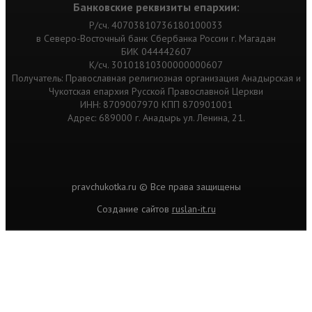
Банковские реквизиты епархии:
Р/сч. 40703810736180100033
в Северо-Восточный банк Сбербанка России г. Магадан
БИК 044442607
К/сч. 30101810300000000607
Получатель: Православная религиозная организация Анадырская и
Чукотская епархия Русской Православной Церкви
ИНН: 8709007970 КПП 870901001
Адрес: 689000 г. Анадырь ул. Ленина, 21.
pravchukotka.ru © Все права защищены
Cоздание сайтов
ruslan-it.ru